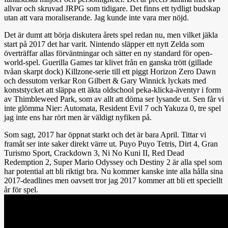
allvar och skruvad JRPG som tidigare. Det finns ett tydligt budskap
utan att vara moraliserande. Jag kunde inte vara mer nöjd.
Det är dumt att börja diskutera årets spel redan nu, men vilket jäkla
start på 2017 det har varit. Nintendo släpper ett nytt Zelda som
överträffar allas förväntningar och sätter en ny standard för open-
world-spel. Guerilla Games tar klivet från en ganska trött (gillade
tvåan skarpt dock) Killzone-serie till ett piggt Horizon Zero Dawn
och dessutom verkar Ron Gilbert & Gary Winnick lyckats med
konststycket att släppa ett äkta oldschool peka-klicka-äventyr i form
av Thimbleweed Park, som av allt att döma ser lysande ut. Sen får vi
inte glömma Nier: Automata, Resident Evil 7 och Yakuza 0, tre spel
jag inte ens har rört men är väldigt nyfiken på.
Som sagt, 2017 har öppnat starkt och det är bara April. Tittar vi
framåt ser inte saker direkt värre ut. Puyo Puyo Tetris, Dirt 4, Gran
Turismo Sport, Crackdown 3, Ni No Kuni II, Red Dead
Redemption 2, Super Mario Odyssey och Destiny 2 är alla spel som
har potential att bli riktigt bra. Nu kommer kanske inte alla hålla sina
2017-deadlines men oavsett tror jag 2017 kommer att bli ett speciellt
år för spel.