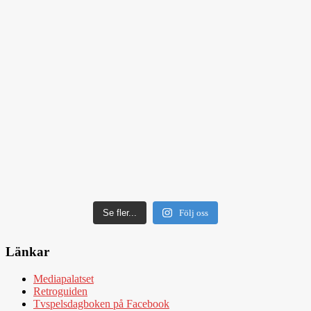
Se fler...
Följ oss
Länkar
Mediapalatset
Retroguiden
Tvspelsdagboken på Facebook