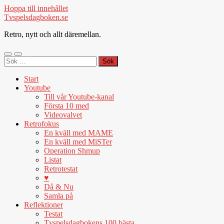
Hoppa till innehållet
Tvspelsdagboken.se
Retro, nytt och allt däremellan.
Slå
Slå
Sök
på/av
på/av
efter:
mobilmeny
sökfält
Start
Youtube
Till vår Youtube-kanal
Första 10 med
Videovalvet
Retrofokus
En kväll med MAME
En kväll med MiSTer
Operation Shmup
Listat
Retrotestat
♥
Då & Nu
Samla på
Reflektioner
Testat
Tvspelsdagbokens 100 bästa