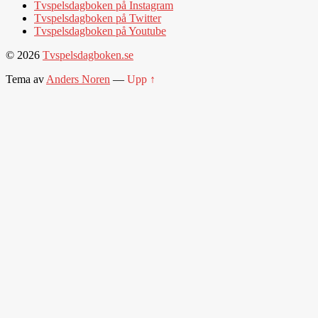
Tvspelsdagboken på Instagram
Tvspelsdagboken på Twitter
Tvspelsdagboken på Youtube
© 2026
Tvspelsdagboken.se
Tema av
Anders Noren
—
Upp ↑