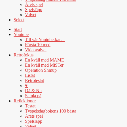
Årets spel
Spelsläpp
Valvet
Select
Start
Youtube
Till vår Youtube-kanal
Första 10 med
Videovalvet
Retrofokus
En kväll med MAME
En kväll med MiSTer
Operation Shmup
Listat
Retrotestat
♥
Då & Nu
Samla på
Reflektioner
Testat
Tvspelsdagbokens 100 bästa
Årets spel
Spelsläpp
Valvet