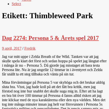
Select
Etikett:
Thimbleweed Park
Dag 2274: Persona 5 & Årets spel 2017
9 april, 2017
/
Fredrik
Jag var mitt uppe i Zelda Breath of the Wild. Tanken var att jag
skulle spela klart det först och sedan hoppa på spelet jag längtat efter
i många år nu – Persona 5. Då gjorde jag misstaget att bara testa
Persona lite. Nu är jag ungefär 12 timmar in i äventyret och Zelda
får snällt ta ett steg tillbaka och vänta på sin tur.
Mina förväntningar på Persona 5 var skyhöga och det brukar aldrig
sluta bra. Visst, jag hade koll på att det fått bra kritik, men jag
förstod nog inte hur snabbt det skulle suga mig in. Efter att ha lagt
en bra bit över 100 timmar på Persona 4 fanns alltid risken att jag
inte klickar med de nya karaktärerna eller den nya världen. Men det
tog inte många minuter innan jag helt var försvunnen i Persona 5s
fantastiska miljöer och personligheter. Det är precis samma mix av