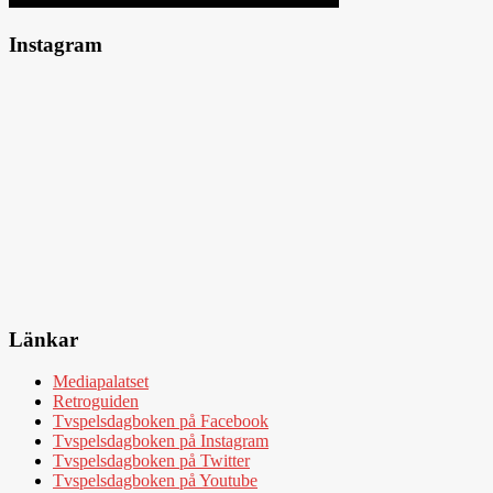
Instagram
Länkar
Mediapalatset
Retroguiden
Tvspelsdagboken på Facebook
Tvspelsdagboken på Instagram
Tvspelsdagboken på Twitter
Tvspelsdagboken på Youtube