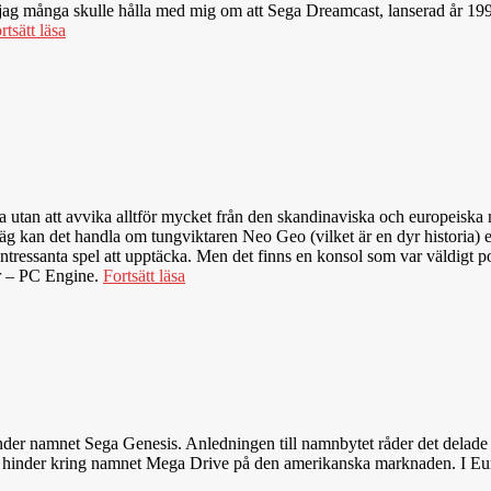
jag många skulle hålla med mig om att Sega Dreamcast, lanserad år 199
rtsätt läsa
utan att avvika alltför mycket från den skandinaviska och europeiska ma
äg kan det handla om tungviktaren Neo Geo (vilket är en dyr historia) e
essanta spel att upptäcka. Men det finns en konsol som var väldigt pop
er – PC Engine.
Fortsätt läsa
under namnet Sega Genesis. Anledningen till namnbytet råder det dela
iska hinder kring namnet Mega Drive på den amerikanska marknaden. I Eu