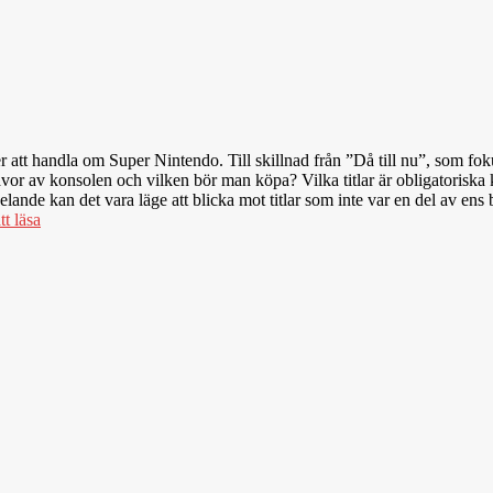
tt handla om Super Nintendo. Till skillnad från ”Då till nu”, som foku
tgåvor av konsolen och vilken bör man köpa? Vilka titlar är obligatoris
spelande kan det vara läge att blicka mot titlar som inte var en del av 
tt läsa