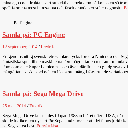
mina egna och fruktansvärt subjektiva smeknamn på konsolen så tror 
spelhistoriens mest intressanta och fascinerande konsoler någonsin.
Fo
Pc Engine
Samla på: PC Engine
12 september, 2014
/
Fredrik
En genomsnittlig svensk retrosamlare tycks föredra Nintendo och Sega 
fantastiska spel till de maskinerna. Om någon tar en mer annorlunda v
Famicom eller Super Famicom – och även där finns en guldgruva av intr
mängd fantastiska spel och en lika stora mängd förvirrande variation
Samla på: Sega Mega Drive
25 maj, 2014
/
Fredrik
Sega Mega Drive lanserades i Japan 1988 och året efter i USA, där 
skulle indikera en nystart för Sega, andra menar att det fanns jurid
på Segas nya best.
Fortsätt läsa