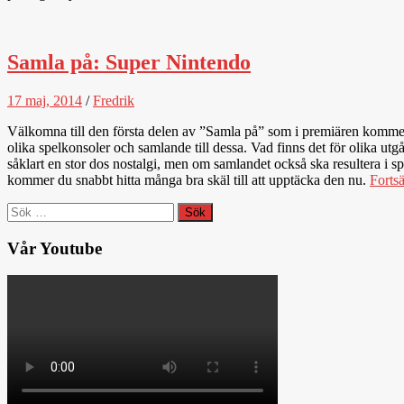
Samla på: Super Nintendo
17 maj, 2014
/
Fredrik
Välkomna till den första delen av ”Samla på” som i premiären kommer a
olika spelkonsoler och samlande till dessa. Vad finns det för olika u
såklart en stor dos nostalgi, men om samlandet också ska resultera i 
kommer du snabbt hitta många bra skäl till att upptäcka den nu.
Fortsä
Sök
efter:
Vår Youtube