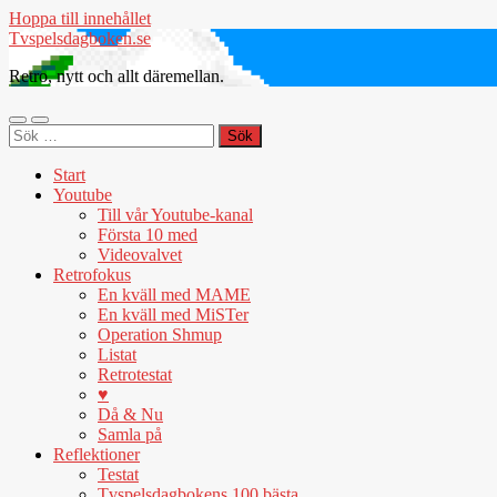
Hoppa till innehållet
Tvspelsdagboken.se
Retro, nytt och allt däremellan.
Slå
Slå
Sök
på/av
på/av
efter:
mobilmeny
sökfält
Start
Youtube
Till vår Youtube-kanal
Första 10 med
Videovalvet
Retrofokus
En kväll med MAME
En kväll med MiSTer
Operation Shmup
Listat
Retrotestat
♥
Då & Nu
Samla på
Reflektioner
Testat
Tvspelsdagbokens 100 bästa