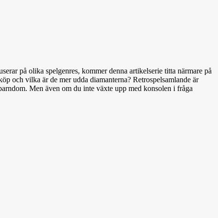
serar på olika spelgenres, kommer denna artikelserie titta närmare på
ka köp och vilka är de mer udda diamanterna? Retrospelsamlande är
ens barndom. Men även om du inte växte upp med konsolen i fråga