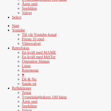
Årets spel
Spelsläpp
Valvet
Select
Start
Youtube
Till vår Youtube-kanal
Första 10 med
Videovalvet
Retrofokus
En kväll med MAME
En kväll med MiSTer
Operation Shmup
Listat
Retrotestat
♥
Då & Nu
Samla på
Reflektioner
Testat
Tvspelsdagbokens 100 bästa
Årets spel
Spelsläpp
Valvet