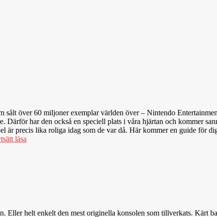
ol som sålt över 60 miljoner exemplar världen över – Nintendo Entertain
 Därför har den också en speciell plats i våra hjärtan och kommer sanno
är precis lika roliga idag som de var då. Här kommer en guide för dig s
tsätt läsa
n. Eller helt enkelt den mest originella konsolen som tillverkats. Kär