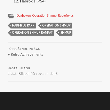
Habroxia (PS4)
Dagboken
,
Operation Shmup
,
Retrofokus
HARMFUL PARK
OPERATION SHMUP
OPERATION SHMUP RANKAT
SHMUP
FÖREGÅENDE INLÄGG
♥ Retro Achievements
NÄSTA INLÄGG
Listat: Bilspel från ovan – del 3