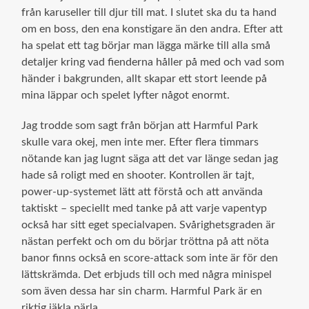
från karuseller till djur till mat. I slutet ska du ta hand
om en boss, den ena konstigare än den andra. Efter att
ha spelat ett tag börjar man lägga märke till alla små
detaljer kring vad fienderna håller på med och vad som
händer i bakgrunden, allt skapar ett stort leende på
mina läppar och spelet lyfter något enormt.
Jag trodde som sagt från början att Harmful Park
skulle vara okej, men inte mer. Efter flera timmars
nötande kan jag lugnt säga att det var länge sedan jag
hade så roligt med en shooter. Kontrollen är tajt,
power-up-systemet lätt att förstå och att använda
taktiskt – speciellt med tanke på att varje vapentyp
också har sitt eget specialvapen. Svårighetsgraden är
nästan perfekt och om du börjar tröttna på att nöta
banor finns också en score-attack som inte är för den
lättskrämda. Det erbjuds till och med några minispel
som även dessa har sin charm. Harmful Park är en
riktig jäkla pärla.