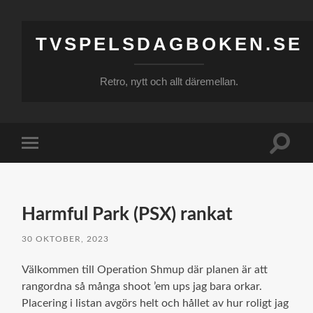
TVSPELSDAGBOKEN.SE
Retro, nytt och allt däremellan.
Slå
Slå
på/av
på/av
sökfält
mobilmeny
Harmful Park (PSX) rankat
30 OKTOBER, 2023
Välkommen till Operation Shmup där planen är att
rangordna så många shoot ’em ups jag bara orkar.
Placering i listan avgörs helt och hållet av hur roligt jag