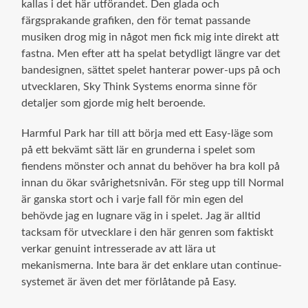
kallas i det här utförandet. Den glada och
färgsprakande grafiken, den för temat passande
musiken drog mig in något men fick mig inte direkt att
fastna. Men efter att ha spelat betydligt längre var det
bandesignen, sättet spelet hanterar power-ups på och
utvecklaren, Sky Think Systems enorma sinne för
detaljer som gjorde mig helt beroende.
Harmful Park har till att börja med ett Easy-läge som
på ett bekvämt sätt lär en grunderna i spelet som
fiendens mönster och annat du behöver ha bra koll på
innan du ökar svårighetsnivån. För steg upp till Normal
är ganska stort och i varje fall för min egen del
behövde jag en lugnare väg in i spelet. Jag är alltid
tacksam för utvecklare i den här genren som faktiskt
verkar genuint intresserade av att lära ut
mekanismerna. Inte bara är det enklare utan continue-
systemet är även det mer förlåtande på Easy.