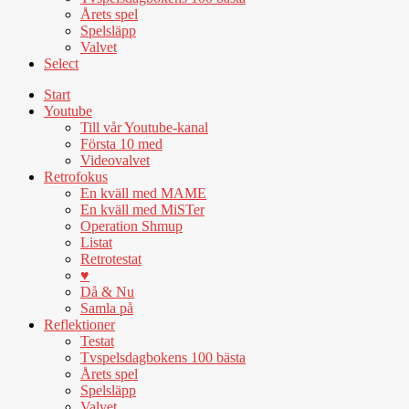
Årets spel
Spelsläpp
Valvet
Select
Start
Youtube
Till vår Youtube-kanal
Första 10 med
Videovalvet
Retrofokus
En kväll med MAME
En kväll med MiSTer
Operation Shmup
Listat
Retrotestat
♥
Då & Nu
Samla på
Reflektioner
Testat
Tvspelsdagbokens 100 bästa
Årets spel
Spelsläpp
Valvet