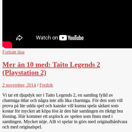
Fortsätt läsa
Mer än 10 med: Taito Legends 2
(Playstation 2)
2 november, 2014
/
Fredrik
Vi tar ett djupdyk ner i Taito Legends 2, en samling fylld av
charmiga titlar och några inte alls lika charmiga. För den som vill
prova på lite udda spel och kanske vill kunna spela sådant som
kostar för mycket att köpa löst är den här samlingen en riktigt bra
lösning. Här kommer ett axplock av spelen som finns med i
samlingen. Mycket nöje. Allt vi spelar in görs med originalhårdvara
och med originalspel.