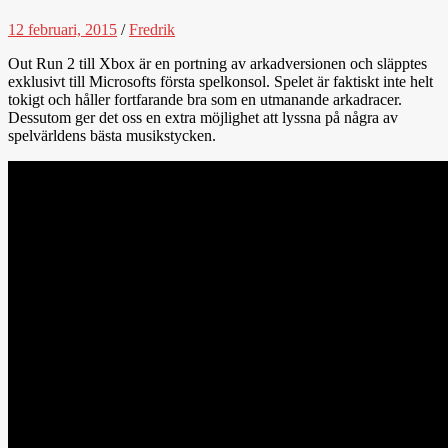
12 februari, 2015
/
Fredrik
Out Run 2 till Xbox är en portning av arkadversionen och släpptes
exklusivt till Microsofts första spelkonsol. Spelet är faktiskt inte helt
tokigt och håller fortfarande bra som en utmanande arkadracer.
Dessutom ger det oss en extra möjlighet att lyssna på några av
spelvärldens bästa musikstycken.