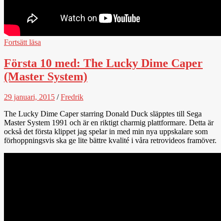
Fortsätt läsa
Första 10 med: The Lucky Dime Caper
(Master System)
29 januari, 2015
/
Fredrik
The Lucky Dime Caper starring Donald Duck släpptes till Sega
Master System 1991 och är en riktigt charmig plattformare. Detta är
också det första klippet jag spelar in med min nya uppskalare som
förhoppningsvis ska ge lite bättre kvalité i våra retrovideos framöver.