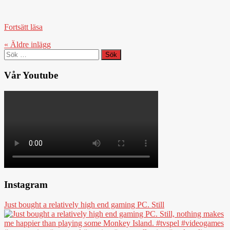
Fortsätt läsa
« Äldre
inlägg
Sök
efter:
Vår Youtube
Instagram
Just bought a relatively high end gaming PC. Still