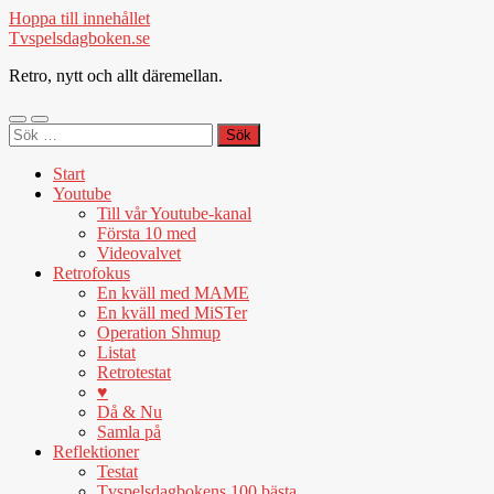
Hoppa till innehållet
Tvspelsdagboken.se
Retro, nytt och allt däremellan.
Slå
Slå
Sök
på/av
på/av
efter:
mobilmeny
sökfält
Start
Youtube
Till vår Youtube-kanal
Första 10 med
Videovalvet
Retrofokus
En kväll med MAME
En kväll med MiSTer
Operation Shmup
Listat
Retrotestat
♥
Då & Nu
Samla på
Reflektioner
Testat
Tvspelsdagbokens 100 bästa