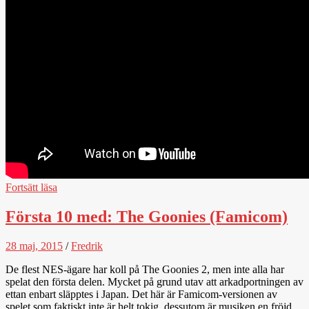
Fortsätt läsa
Första 10 med: The Goonies (Famicom)
28 maj, 2015
/
Fredrik
De flest NES-ägare har koll på The Goonies 2, men inte alla har
spelat den första delen. Mycket på grund utav att arkadportningen av
ettan enbart släpptes i Japan. Det här är Famicom-versionen av
spelet som faktiskt inte är helt tokig, dessutom är musiken en fröjd