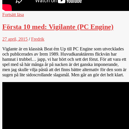
Fortsätt läsa
Första 10 med: Vigilante (PC Engine)
27 april, 2015
/
Fredrik
Viglante är en klassisk Beat ém Up till PC Engine som utvecklades
och publicerades av Irem 1989. Huvudkaraktärens flickvän har
hamnat i trubbel… japp, vi har hört och sett det förut. För att vara ett
spel med så här många år på nacken är det ganska imponerande,
men jag skulle vilja påstå att det finns bättre alternativ för den som är
sugen på lite sidoscrollande slagsmål. Men går an gör det helt klart.