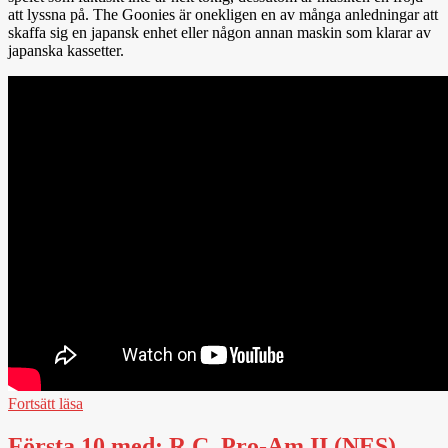
att lyssna på. The Goonies är onekligen en av många anledningar att
skaffa sig en japansk enhet eller någon annan maskin som klarar av
japanska kassetter.
Fortsätt läsa
Första 10 med: R.C. Pro-Am II (NES)