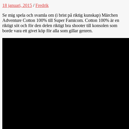
18 januari, 2015
/
Fredrik
Se mig spela och svamla om (i brist på riktig kunskap) Märchen
Adventure Cotton 100% till Super Famicom. Cotton 100% är en
riktigt söt och för den delen riktigt bra shooter till konsolen som
borde vara ett givet köp för alla som gillar genren.