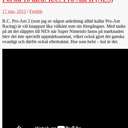
17 maj, 2015
/
Fredrik
R.C. Pro-Am 2 (som jag av någon anledning alltid kallar Pro-Am
Racing) är väl knappast lika välkänt som sin föregångare. Med tanke
på att det släpptes till NES när Super Nintendo fanns på marknaden
blev det inte speciellt uppmärksammat, vilket också gjort det ganska
ovanligt och därför också eftertraktat. Hur som helst – kul är det.