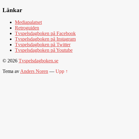
Länkar
Mediapalatset
Retroguiden
Tvspelsdagboken på Facebook
Tvspelsdagboken på Instagram
Tvspelsdagboken på Twitter
Tvspelsdagboken på Youtube
© 2026
Tvspelsdagboken.se
Tema av
Anders Noren
—
Upp ↑