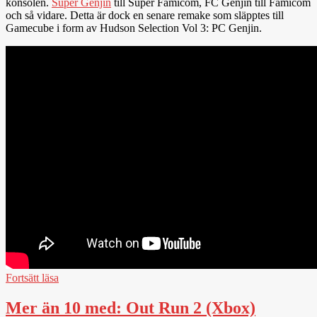
konsolen.
Super Genjin
till Super Famicom, FC Genjin till Famicom
och så vidare. Detta är dock en senare remake som släpptes till
Gamecube i form av Hudson Selection Vol 3: PC Genjin.
Fortsätt läsa
Mer än 10 med: Out Run 2 (Xbox)