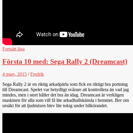
Fortsätt läsa
Första 10 med: Sega Rally 2 (Dreamcast)
4 mars, 2015
/
Fredrik
Sega Rally 2 är en riktig arkadpärla som fick en riktigt bra portning
till Dreamcast. Spelet var betydligt svårare att kontrollera än vad jag
mindes, men i stort håller det bra än idag. Dreamcast är verkligen
maskinen för alla som vill få lite arkadhallskänsla i hemmet. Ber om
ursäkt för att ljudmixen blev lite tokig under bilkörandet.