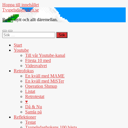
Hoppa till innehållet
Tvspelsdagboken.se
Retro, nytt och allt däremellan.
Slå
Slå
Sök
på/av
på/av
efter:
mobilmeny
sökfält
Start
Youtube
Till vår Youtube-kanal
Första 10 med
Videovalvet
Retrofokus
En kväll med MAME
En kväll med MiSTer
Operation Shmup
Listat
Retrotestat
♥
Då & Nu
Samla på
Reflektioner
Testat
Tvspelsdagbokens 100 bästa