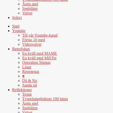
Årets spel
Spelsläpp
Valvet
Select
Start
Youtube
Till vår Youtube-kanal
Första 10 med
Videovalvet
Retrofokus
En kväll med MAME
En kväll med MiSTer
Operation Shmup
Listat
Retrotestat
♥
Då & Nu
Samla på
Reflektioner
Testat
Tvspelsdagbokens 100 bästa
Årets spel
Spelsläpp
Valvet