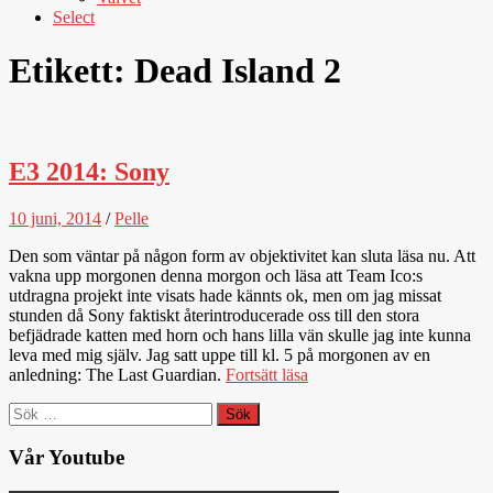
Select
Etikett:
Dead Island 2
E3 2014: Sony
10 juni, 2014
/
Pelle
Den som väntar på någon form av objektivitet kan sluta läsa nu. Att
vakna upp morgonen denna morgon och läsa att Team Ico:s
utdragna projekt inte visats hade kännts ok, men om jag missat
stunden då Sony faktiskt återintroducerade oss till den stora
befjädrade katten med horn och hans lilla vän skulle jag inte kunna
leva med mig själv. Jag satt uppe till kl. 5 på morgonen av en
anledning: The Last Guardian.
Fortsätt läsa
Sök
efter:
Vår Youtube