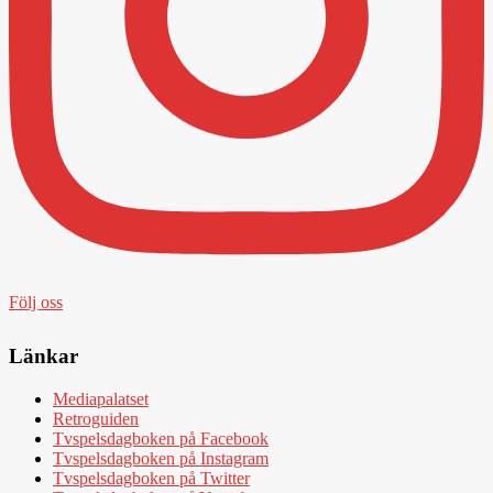
Följ oss
Länkar
Mediapalatset
Retroguiden
Tvspelsdagboken på Facebook
Tvspelsdagboken på Instagram
Tvspelsdagboken på Twitter