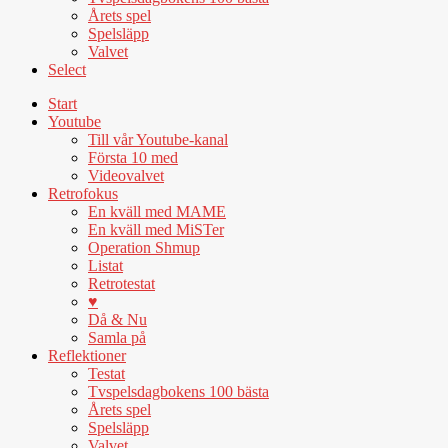
Årets spel
Spelsläpp
Valvet
Select
Start
Youtube
Till vår Youtube-kanal
Första 10 med
Videovalvet
Retrofokus
En kväll med MAME
En kväll med MiSTer
Operation Shmup
Listat
Retrotestat
♥
Då & Nu
Samla på
Reflektioner
Testat
Tvspelsdagbokens 100 bästa
Årets spel
Spelsläpp
Valvet