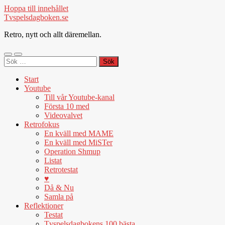
Hoppa till innehållet
Tvspelsdagboken.se
Retro, nytt och allt däremellan.
Slå
Slå
Sök
på/av
på/av
efter:
mobilmeny
sökfält
Start
Youtube
Till vår Youtube-kanal
Första 10 med
Videovalvet
Retrofokus
En kväll med MAME
En kväll med MiSTer
Operation Shmup
Listat
Retrotestat
♥
Då & Nu
Samla på
Reflektioner
Testat
Tvspelsdagbokens 100 bästa