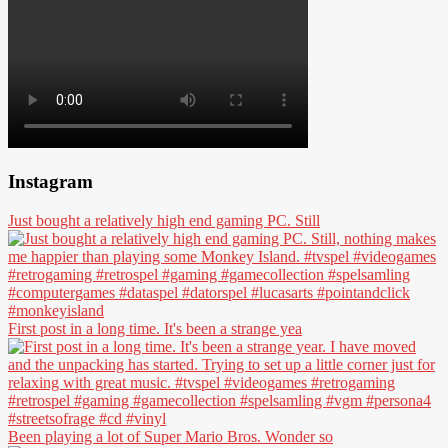
Instagram
Just bought a relatively high end gaming PC. Still
First post in a long time. It's been a strange yea
Been playing a lot of Super Mario Bros. Wonder so