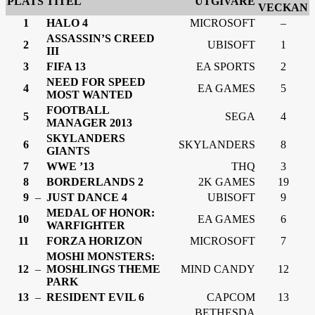
PLATS
TITEL
UTGIVARE
VECKAN
1
HALO 4
MICROSOFT
–
ASSASSIN’S CREED
2
UBISOFT
1
III
3
FIFA 13
EA SPORTS
2
NEED FOR SPEED
4
EA GAMES
5
MOST WANTED
FOOTBALL
5
SEGA
4
MANAGER 2013
SKYLANDERS
6
SKYLANDERS
8
GIANTS
7
WWE ’13
THQ
3
8
BORDERLANDS 2
2K GAMES
19
9
–
JUST DANCE 4
UBISOFT
9
MEDAL OF HONOR:
10
EA GAMES
6
WARFIGHTER
11
FORZA HORIZON
MICROSOFT
7
MOSHI MONSTERS:
12
–
MOSHLINGS THEME
MIND CANDY
12
PARK
13
–
RESIDENT EVIL 6
CAPCOM
13
BETHESDA