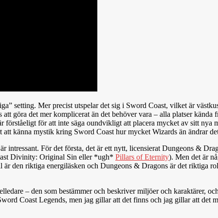
 setting. Mer precist utspelar det sig i Sword Coast, vilket är västkus
 att göra det mer komplicerat än det behöver vara – alla platser kända 
 förståeligt för att inte säga oundvikligt att placera mycket av sitt ny
rt att känna mystik kring Sword Coast hur mycket Wizards än ändrar det
tressant. För det första, det är ett nytt, licensierat Dungeons & Drag
t Divinity: Original Sin eller *ugh*
Pillars of Eternity
). Men det är nå
l är den riktiga energiläsken och Dungeons & Dragons är det riktiga ro
dare – den som bestämmer och beskriver miljöer och karaktärer, och hu
 i Sword Coast Legends, men jag gillar att det finns och jag gillar att de