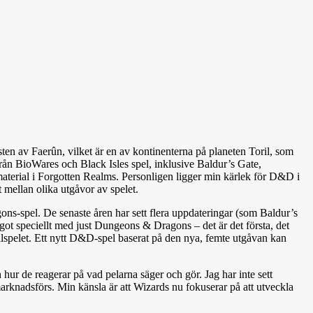
ten av Faerûn, vilket är en av kontinenterna på planeten Toril, som
från BioWares och Black Isles spel, inklusive Baldur’s Gate,
a material i Forgotten Realms. Personligen ligger min kärlek för D&D i
 mellan olika utgåvor av spelet.
ons-spel. De senaste åren har sett flera uppdateringar (som Baldur’s
got speciellt med just Dungeons & Dragons – det är det första, det
llspelet. Ett nytt D&D-spel baserat på den nya, femte utgåvan kan
r de reagerar på vad pelarna säger och gör. Jag har inte sett
t marknadsförs. Min känsla är att Wizards nu fokuserar på att utveckla