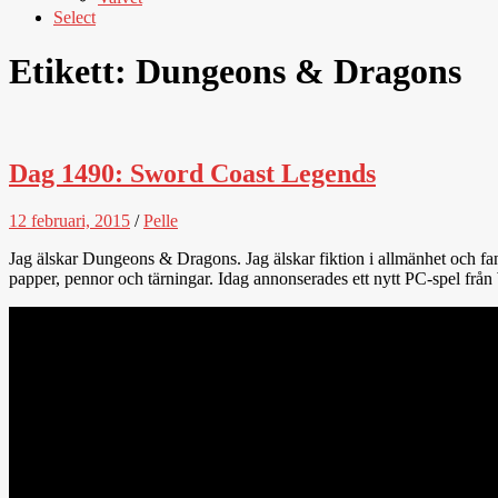
Select
Etikett:
Dungeons & Dragons
Dag 1490: Sword Coast Legends
12 februari, 2015
/
Pelle
Jag älskar Dungeons & Dragons. Jag älskar fiktion i allmänhet och fa
papper, pennor och tärningar. Idag annonserades ett nytt PC-spel fr