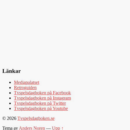
Länkar
Mediapalatset
Retroguiden
Tvspelsdagboken på Facebook
Tvspelsdagboken på Instagram
Tvspelsdagboken på Twitter
Tvspelsdagboken på Youtube
© 2026
Tvspelsdagboken.se
Tema av
Anders Noren
—
Upp ↑