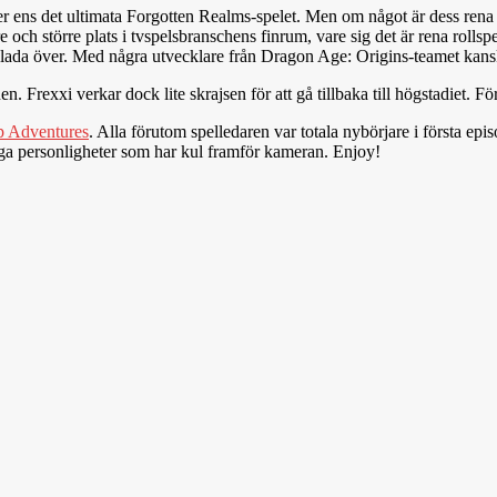
r ens det ultimata Forgotten Realms-spelet. Men om något är dess rena exi
 och större plats i tvspelsbranschens finrum, vare sig det är rena rollsp
ara glada över. Med några utvecklare från Dragon Age: Origins-teamet kan
en. Frexxi verkar dock lite skrajsen för att gå tillbaka till högstadiet. 
p Adventures
. Alla förutom spelledaren var totala nybörjare i första epi
liga personligheter som har kul framför kameran. Enjoy!