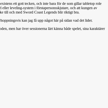
stens ett gott tecken, och inte bara för de som gillar tabletop role
el eller leveling-system i förstapersonsskjutare, och att kungen av
ske till och med Sword Coast Legends blir riktigt bra.
Förhoppningsvis kan jag få upp något här på sidan vad det lider.
soden, men har över sessionerna lärt känna både spelet, sina karaktärer