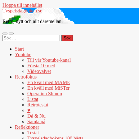
Hoppa till innehållet
Tvspelsdagboken.se
Retro, nytt och allt däremellan.
Slå
Slå
Sök
på/av
på/av
efter:
mobilmeny
sökfält
Start
Youtube
Till vår Youtube-kanal
Första 10 med
Videovalvet
Retrofokus
En kväll med MAME
En kväll med MiSTer
Operation Shmup
Listat
Retrotestat
♥
Då & Nu
Samla på
Reflektioner
Testat
Tvspelsdagbokens 100 bästa