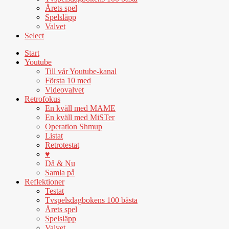
Årets spel
Spelsläpp
Valvet
Select
Start
Youtube
Till vår Youtube-kanal
Första 10 med
Videovalvet
Retrofokus
En kväll med MAME
En kväll med MiSTer
Operation Shmup
Listat
Retrotestat
♥
Då & Nu
Samla på
Reflektioner
Testat
Tvspelsdagbokens 100 bästa
Årets spel
Spelsläpp
Valvet