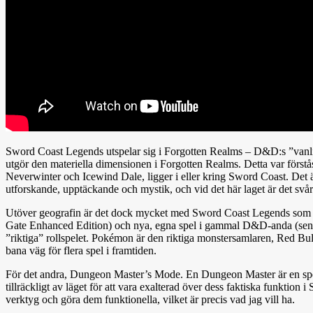
Sword Coast Legends utspelar sig i Forgotten Realms – D&D:s ”vanliga”
utgör den materiella dimensionen i Forgotten Realms. Detta var förstås
Neverwinter och Icewind Dale, ligger i eller kring Sword Coast. Det är
utforskande, upptäckande och mystik, och vid det här laget är det svå
Utöver geografin är det dock mycket med Sword Coast Legends som är in
Gate Enhanced Edition) och nya, egna spel i gammal D&D-anda (senas
”riktiga” rollspelet. Pokémon är den riktiga monstersamlaren, Red Bul
bana väg för flera spel i framtiden.
För det andra, Dungeon Master’s Mode. En Dungeon Master är en spelle
tillräckligt av läget för att vara exalterad över dess faktiska funktion
verktyg och göra dem funktionella, vilket är precis vad jag vill ha.