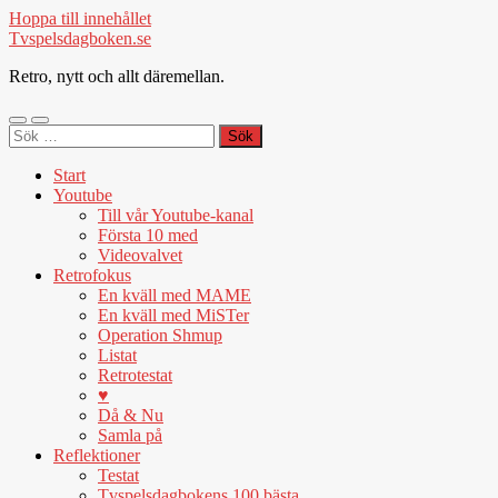
Hoppa till innehållet
Tvspelsdagboken.se
Retro, nytt och allt däremellan.
Slå
Slå
Sök
på/av
på/av
efter:
mobilmeny
sökfält
Start
Youtube
Till vår Youtube-kanal
Första 10 med
Videovalvet
Retrofokus
En kväll med MAME
En kväll med MiSTer
Operation Shmup
Listat
Retrotestat
♥
Då & Nu
Samla på
Reflektioner
Testat
Tvspelsdagbokens 100 bästa