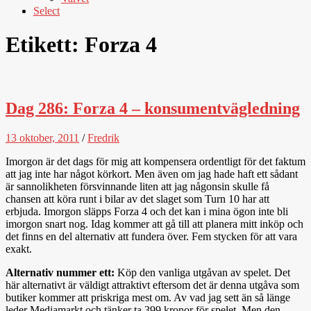
Select
Etikett:
Forza 4
Dag 286: Forza 4 – konsumentvägledning
13 oktober, 2011
/
Fredrik
Imorgon är det dags för mig att kompensera ordentligt för det faktum
att jag inte har något körkort. Men även om jag hade haft ett sådant
är sannolikheten försvinnande liten att jag någonsin skulle få
chansen att köra runt i bilar av det slaget som Turn 10 har att
erbjuda. Imorgon släpps Forza 4 och det kan i mina ögon inte bli
imorgon snart nog. Idag kommer att gå till att planera mitt inköp och
det finns en del alternativ att fundera över. Fem stycken för att vara
exakt.
Alternativ nummer ett:
Köp den vanliga utgåvan av spelet. Det
här alternativt är väldigt attraktivt eftersom det är denna utgåva som
butiker kommer att priskriga mest om. Av vad jag sett än så länge
leder Mediamarkt och tänker ta 399 kronor för spelet. Men den