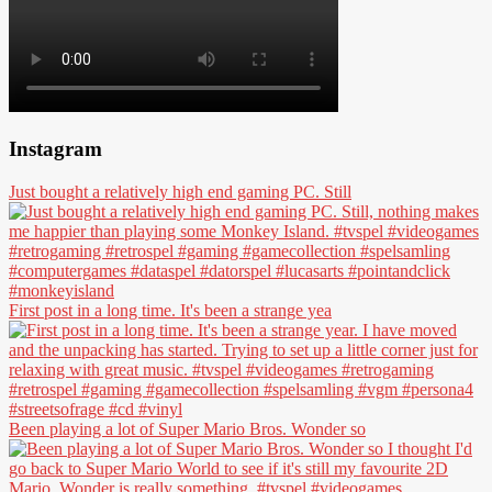
Instagram
Just bought a relatively high end gaming PC. Still
First post in a long time. It's been a strange yea
Been playing a lot of Super Mario Bros. Wonder so