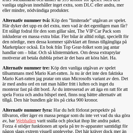
vanliga utgåvan innehåller inget extra, som DLC eller andra, mer
eller mindre, nödvändiga produkter.
Alternativ nummer två:
Köp den ”limiterade” utgåvan av spelet.
Här dyker det upp en del extra, men vad är det egentligen man får?
Ett ståligt fodral för den som gillar sånt, The VIP Car Pack som
inkluderar en massa extra bilar. Fler bilar är alltid roligt, speciellt för
den nördige, men dessa kommer självklart att finnas tillgängliga på
Marketplace också. En bok från Top Gear-folket som jag antar
handlar om – bilar. Och så klistermärken. Om dessa extraprylar
motiverar att betala dubbla priset är det bara att köra hårt. Ha.
Alternativ nummer tre:
Köp den vanliga utgåvan av spelet
tillsammans med Mario Kart-ratten. Ja nu är det inte den faktiska
Mario Kart-ratten jag pratar om utan Microsofts variant av den. Det
är med andra ord en ratt man håller fritt i luften och inget du
monterar fast på ditt bord. Är du intresserad av att äga en ratt för att
spela Forza och andra bilspel med, finns nog bättre alternativ att
tillgå. Den här bundlen går lös på cirka 900 kronor.
Alternativ nummer fyra:
Har du helt förlorat perspektiv på
tillvaron, eller äger en massa pengar som du inte vet vad du ska göra
av, har
Webhallen
varit snälla och plockat ihop lite andra paket.
Forza 4 stödjer funktionen att spela på tre tv-apparater samtidigt för
någon slags extrem visuell upplevelse. Det här kräver dock mer än