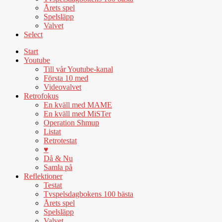
Årets spel
Spelsläpp
Valvet
Select
Start
Youtube
Till vår Youtube-kanal
Första 10 med
Videovalvet
Retrofokus
En kväll med MAME
En kväll med MiSTer
Operation Shmup
Listat
Retrotestat
♥
Då & Nu
Samla på
Reflektioner
Testat
Tvspelsdagbokens 100 bästa
Årets spel
Spelsläpp
Valvet