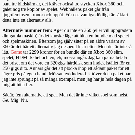
bara tre bildskärmar, det kräver också tre stycken Xbox 360 och
galet nog tre kopior av spelet. Webhallens paket går från
tjugofemtusen kronor och uppåt. För oss vanliga dödliga är såklart
detta inte ett alternativ alls.
Alternativ nummer fem:
Äger du inte en 360 (eller vill uppgradera
din gamla maskin) är det kanske läge att hitta en bundle med spelet
och spelmaskinen. Eftersom jag själv sitter på en äldre variant av
360 är det här ett alternativ jag desperat letar efter. Men det är inte så
lätt.
Game
tar 2299 kronor för en bundle där en Xbox 360 slim,
spelet, HDMI-kabel och en, eh, mössa ingår. Jag kan gärna betala
det priset om det vore en 320gigs hårddisk som ingick istället för en
250 gigs dito. Annars går det att plocka ihop ett sådant paket för ett
lägre pris på egen hand. Mössan exkluderad. Utöver detta paket har
jag inte sprungit på så många exempel, men jag har ju hela dagen på
mig att hitta fler.
Sådär, fem alternativ, ett spel. Men det är inte vilket spel som helst.
Ge. Mig. Nu.