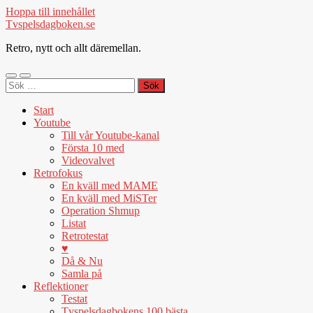
Hoppa till innehållet
Tvspelsdagboken.se
Retro, nytt och allt däremellan.
Slå
Slå
Sök
på/av
på/av
efter:
mobilmeny
sökfält
Start
Youtube
Till vår Youtube-kanal
Första 10 med
Videovalvet
Retrofokus
En kväll med MAME
En kväll med MiSTer
Operation Shmup
Listat
Retrotestat
♥
Då & Nu
Samla på
Reflektioner
Testat
Tvspelsdagbokens 100 bästa