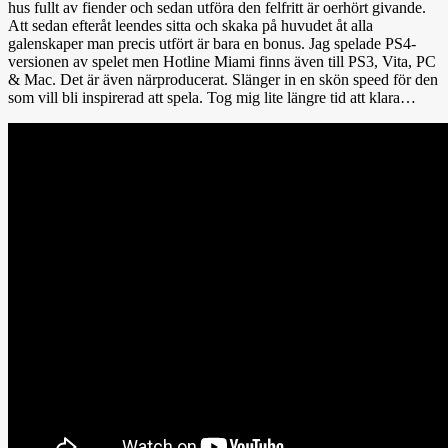
hus fullt av fiender och sedan utföra den felfritt är oerhört givande.
Att sedan efteråt leendes sitta och skaka på huvudet åt alla
galenskaper man precis utfört är bara en bonus. Jag spelade PS4-
versionen av spelet men Hotline Miami finns även till PS3, Vita, PC
& Mac. Det är även närproducerat. Slänger in en skön speed för den
som vill bli inspirerad att spela. Tog mig lite längre tid att klara…