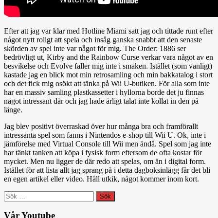
Efter att jag var klar med Hotline Miami satt jag och tittade runt efter
något nytt roligt att spela och insåg ganska snabbt att den senaste
skörden av spel inte var något för mig. The Order: 1886 ser
bedrövligt ut, Kirby and the Rainbow Curse verkar vara något av en
besvikelse och Evolve faller mig inte i smaken. Istället (som vanligt)
kastade jag en blick mot min retrosamling och min bakkatalog i stort
och det fick mig osökt att tänka på Wii U-butiken. För alla som inte
har en massiv samling plastkassetter i hyllorna borde det ju finnas
något intressant där och jag hade ärligt talat inte kollat in den på
länge.
Jag blev positivt överraskad över hur många bra och framförallt
intressanta spel som fanns i Nintendos e-shop till Wii U. Ok, inte i
jämförelse med Virtual Console till Wii men ändå. Spel som jag inte
har tänkt tanken att köpa i fysisk form eftersom de ofta kostar för
mycket. Men nu ligger de där redo att spelas, om än i digital form.
Istället för att lista allt jag sprang på i detta dagboksinlägg får det bli
en egen artikel eller video. Håll utkik, något kommer inom kort.
Sök
efter:
Vår Youtube