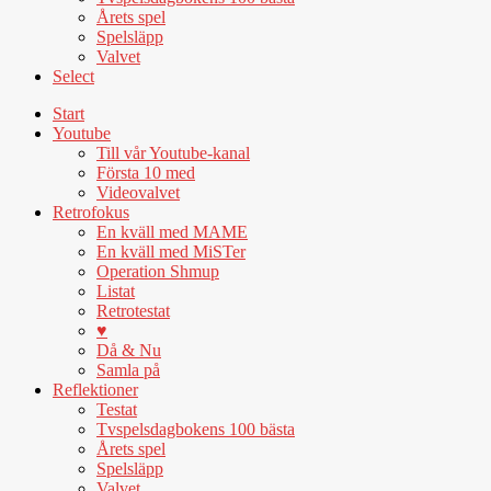
Årets spel
Spelsläpp
Valvet
Select
Start
Youtube
Till vår Youtube-kanal
Första 10 med
Videovalvet
Retrofokus
En kväll med MAME
En kväll med MiSTer
Operation Shmup
Listat
Retrotestat
♥
Då & Nu
Samla på
Reflektioner
Testat
Tvspelsdagbokens 100 bästa
Årets spel
Spelsläpp
Valvet