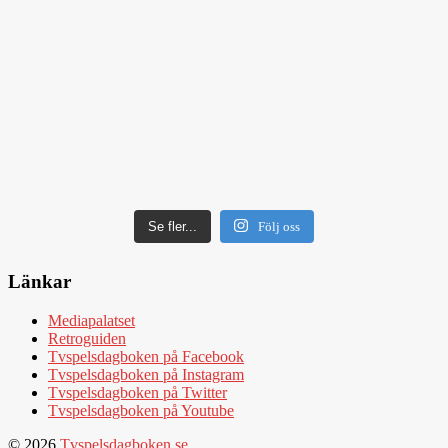
Se fler...
Följ oss
Länkar
Mediapalatset
Retroguiden
Tvspelsdagboken på Facebook
Tvspelsdagboken på Instagram
Tvspelsdagboken på Twitter
Tvspelsdagboken på Youtube
© 2026
Tvspelsdagboken.se