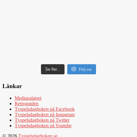
Se fler...
Följ oss
Länkar
Mediapalatset
Retroguiden
Tvspelsdagboken på Facebook
Tvspelsdagboken på Instagram
Tvspelsdagboken på Twitter
Tvspelsdagboken på Youtube
© 2026
Tvspelsdagboken.se