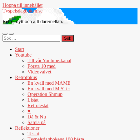
Hoppa till innehållet
Tvspelsdagboken.se
Retro, nytt och allt däremellan.
Slå
Slå
Sök
på/av
på/av
efter:
mobilmeny
sökfält
Start
Youtube
Till vår Youtube-kanal
Första 10 med
Videovalvet
Retrofokus
En kväll med MAME
En kväll med MiSTer
Operation Shmup
Listat
Retrotestat
♥
Då & Nu
Samla på
Reflektioner
Testat
Tvspelsdagbokens 100 bästa