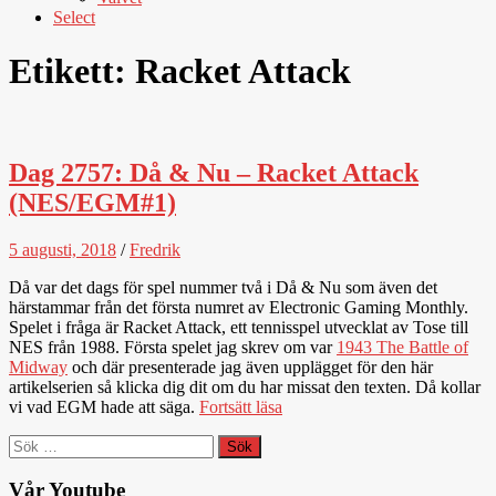
Select
Etikett:
Racket Attack
Dag 2757: Då & Nu – Racket Attack
(NES/EGM#1)
5 augusti, 2018
/
Fredrik
Då var det dags för spel nummer två i Då & Nu som även det
härstammar från det första numret av Electronic Gaming Monthly.
Spelet i fråga är Racket Attack, ett tennisspel utvecklat av Tose till
NES från 1988. Första spelet jag skrev om var
1943 The Battle of
Midway
och där presenterade jag även upplägget för den här
artikelserien så klicka dig dit om du har missat den texten. Då kollar
vi vad EGM hade att säga.
Fortsätt läsa
Sök
efter:
Vår Youtube