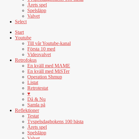
Årets spel
Spelsläpp
Valvet
Select
Start
Youtube
Till vår Youtube-kanal
Första 10 med
Videovalvet
Retrofokus
En kväll med MAME
En kväll med MiSTer
Operation Shmup
Listat
Retrotestat
♥
Då & Nu
Samla på
Reflektioner
Testat
Tvspelsdagbokens 100 bästa
Årets spel
Spelsläpp
Valvet