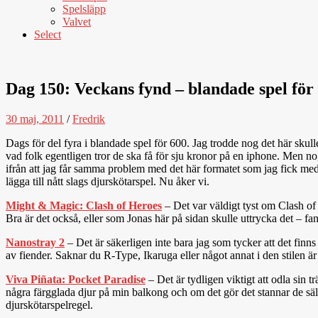
Spelsläpp
Valvet
Select
Dag 150: Veckans fynd – blandade spel för 
30 maj, 2011
/
Fredrik
Dags för del fyra i blandade spel för 600. Jag trodde nog det här skulle
vad folk egentligen tror de ska få för sju kronor på en iphone. Men n
ifrån att jag får samma problem med det här formatet som jag fick med Wi
lägga till nått slags djurskötarspel. Nu åker vi.
Might & Magic: Clash of Heroes
– Det var väldigt tyst om Clash of
Bra är det också, eller som Jonas här på sidan skulle uttrycka det – fan
Nanostray 2
– Det är säkerligen inte bara jag som tycker att det finn
av fiender. Saknar du R-Type, Ikaruga eller något annat i den stilen ä
Viva Piñata: Pocket Paradise
– Det är tydligen viktigt att odla sin 
några färgglada djur på min balkong och om det gör det stannar de säl
djurskötarspelregel.