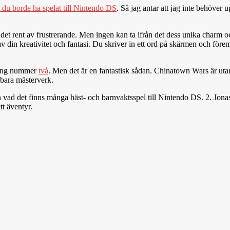
l du borde ha spelat till Nintendo DS
. Så jag antar att jag inte behöver
r det rent av frustrerande. Men ingen kan ta ifrån det dess unika charm oc
av din kreativitet och fantasi. Du skriver in ett ord på skärmen och föremå
ning nummer
två
. Men det är en fantastisk sådan. Chinatown Wars är uta
ärbara mästerverk.
atan vad det finns många häst- och barnvaktsspel till Nintendo DS. 2. Jon
tt äventyr.