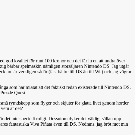
med god kvalitet för runt 100 kronor och det får ju en att undra över
iktig bärbar spelmaskin nämligen storsäljaren Nintendo DS. Jag utgår
lare är verkligen sådär (fast bättre till DS än till Wii) och jag vägrar
ga som har missat att det faktiskt redan existerade till Nintendo DS.
n Puzzle Quest.
på små rymdskepp som flyger och skjuter för glatta livet genom horder
n vem är det?
r det inte speciellt roligt. Dessutom dyker det väldigt sällan upp
ares fantastiska Viva Piñata även till DS. Nedrans, jag bröt mot min