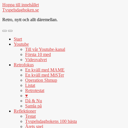
Hoppa till innehållet
Tvspelsdagboken.se
Retro, nytt och allt däremellan.
Slå
Slå
på/av
på/av
Start
mobilmeny
sökfält
Youtube
Till vår Youtube-kanal
Första 10 med
Videovalvet
Retrofokus
En kväll med MAME
En kväll med MiSTer
Operation Shmup
Listat
Retrotestat
♥
Då & Nu
Samla på
Reflektioner
Testat
Tvspelsdagbokens 100 bästa
Årets spel