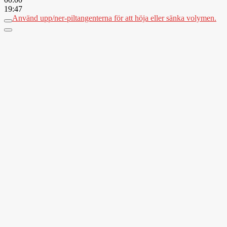
19:47
Använd upp/ner-piltangenterna för att höja eller sänka volymen.