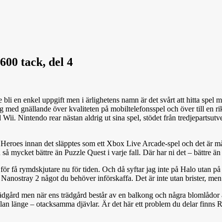
600 tack, del 4
 bli en enkel uppgift men i ärlighetens namn är det svårt att hitta spel 
og med gnällande över kvaliteten på mobiltelefonsspel och över till en r
i. Nintendo rear nästan aldrig ut sina spel, stödet från tredjepartsutveck
 Heroes innan det släpptes som ett Xbox Live Arcade-spel och det är mån
 så mycket bättre än Puzzle Quest i varje fall. Där har ni det – bättre ä
s för få rymdskjutare nu för tiden. Och då syftar jag inte på Halo utan 
r Nanostray 2 något du behöver införskaffa. Det är inte utan brister, me
trädgård men när ens trädgård består av en balkong och några blomlådor ä
lan länge – otacksamma djävlar. Är det här ett problem du delar finns R