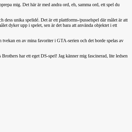
 upprepa mig. Det här är med andra ord, eh, samma ord, ett spel du
h dess unika spelidé. Det är ett plattforms-/pusselspel där målet är att
let dyker upp i spelet, sen är det bara att använda objektet i ett
n tvekan en av mina favoriter i GTA-serien och det borde spelas av
as Brothers har ett eget DS-spel! Jag känner mig fascinerad, lite ledsen