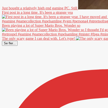
Just bought a relatively high end gaming PC. Still
First post in a long time. It's been a strange yea
Been playing a lot of Super Mario Bros. Wonder so
The only scary game I can deal with. Let's type!
Se fler...