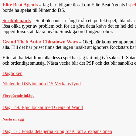
Elite Beat Agents
– Jag har tidigare tipsat om Elite Beat Agents i
spe
borde ha spelat till Nintendo DS.
Scribblenauts
– Scribblenauts är långt ifrån ett perfekt spel, ibland ä
lösa olika typer av problem och för att göra detta krävs det en hel del 
tappert försök att klara nivån. Snuskiga ord fungerar obra.
Grand Theft Auto: Chinatown Wars
– Okej, här kommer upprep
alla. Till det här priset finns det ingen ursäkt att ignorera Rockstars b
Efter att ha letat fram alla dessa spel har jag lärt mig två saker. 1. S
och ordentligt smutsig. Nästa vecka blir det PSP och det blir sanolikt e
Dagboken
Nintendo DS
Nintendo DSi
Veckans fynd
Föregående inlägg
Dag 149: Epic lockar med Gears of War 3
Nästa inlägg
Dag 151: Första detaljerna kring StarCraft 2-expansionen