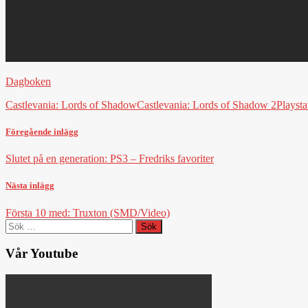
Dagboken
Castlevania: Lords of Shadow
Castlevania: Lords of Shadow 2
Playsta
Föregående inlägg
Slutet på en generation: PS3 – Fredriks favoriter
Nästa inlägg
Första 10 med: Truxton (SMD/Video)
Sök
efter:
Vår Youtube