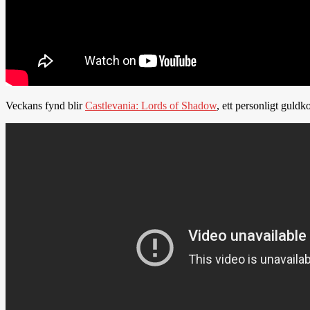
Veckans fynd blir
Castlevania: Lords of Shadow
, ett personligt guld