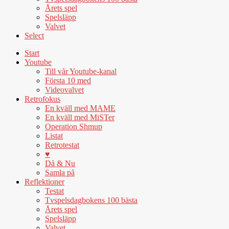
Årets spel
Spelsläpp
Valvet
Select
Start
Youtube
Till vår Youtube-kanal
Första 10 med
Videovalvet
Retrofokus
En kväll med MAME
En kväll med MiSTer
Operation Shmup
Listat
Retrotestat
♥
Då & Nu
Samla på
Reflektioner
Testat
Tvspelsdagbokens 100 bästa
Årets spel
Spelsläpp
Valvet