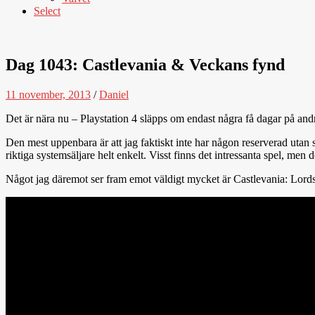
Select
Dag 1043: Castlevania & Veckans fynd
11 november, 2013
/
Daniel
Det är nära nu – Playstation 4 släpps om endast några få dagar på and
Den mest uppenbara är att jag faktiskt inte har någon reserverad utan s
riktiga systemsäljare helt enkelt. Visst finns det intressanta spel, men d
Något jag däremot ser fram emot väldigt mycket är Castlevania: Lords 