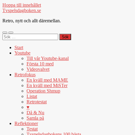
Hoppa till innehållet
Tvspelsdagboken.se
Retro, nytt och allt däremellan.
Slå
Slå
Sök
på/av
på/av
efter:
mobilmeny
sökfält
Start
Youtube
Till vår Youtube-kanal
Första 10 med
Videovalvet
Retrofokus
En kväll med MAME
En kväll med MiSTer
Operation Shmup
Listat
Retrotestat
♥
Då & Nu
Samla på
Reflektioner
Testat
Tvspelsdagbokens 100 bästa