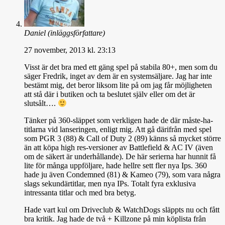
Daniel
(inläggsförfattare)
27 november, 2013 kl. 23:13
Visst är det bra med ett gäng spel på stabila 80+, men som du
säger Fredrik, inget av dem är en systemsäljare. Jag har inte
bestämt mig, det beror liksom lite på om jag får möjligheten
att stå där i butiken och ta beslutet själv eller om det är
slutsålt….
Tänker på 360-släppet som verkligen hade de där måste-ha-
titlarna vid lanseringen, enligt mig. Att gå därifrån med spel
som PGR 3 (88) & Call of Duty 2 (89) känns så mycket större
än att köpa high res-versioner av Battlefield & AC IV (även
om de säkert är underhållande). De här serierna har hunnit få
lite för många uppföljare, hade hellre sett fler nya Ips. 360
hade ju även Condemned (81) & Kameo (79), som vara några
slags sekundärtitlar, men nya IPs. Totalt fyra exklusiva
intressanta titlar och med bra betyg.
Hade vart kul om Driveclub & WatchDogs släppts nu och fått
bra kritik. Jag hade de två + Killzone på min köplista från