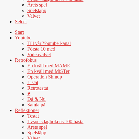
Årets spel
Spelsläpp
Valvet
Select
Start
Youtube
Till vår Youtube-kanal
Första 10 med
Videovalvet
Retrofokus
En kväll med MAME
En kväll med MiSTer
Operation Shmup
Listat
Retrotestat
♥
Då & Nu
Samla på
Reflektioner
Testat
Tvspelsdagbokens 100 bästa
Årets spel
Spelsläpp
Valvet