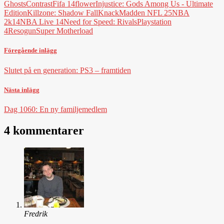
Ghosts
Contrast
Fifa 14
flower
Injustice: Gods Among Us - Ultimate
Edition
Killzone: Shadow Fall
Knack
Madden NFL 25
NBA
2k14
NBA Live 14
Need for Speed: Rivals
Playstation
4
Resogun
Super Motherload
Föregående inlägg
Slutet på en generation: PS3 – framtiden
Nästa inlägg
Dag 1060: En ny familjemedlem
4 kommentarer
Fredrik