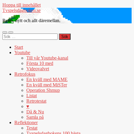
Hoppa till innehållet
Tvspelsdagboken.se
Retro, nytt och allt däremellan.
Slå
Slå
Sök
på/av
på/av
efter:
mobilmeny
sökfält
Start
Youtube
Till vår Youtube-kanal
Första 10 med
Videovalvet
Retrofokus
En kväll med MAME
En kväll med MiSTer
Operation Shmup
Listat
Retrotestat
♥
Då & Nu
Samla på
Reflektioner
Testat
Tvspelsdagbokens 100 bästa