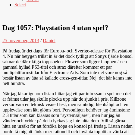
Select
Dag 1057: Playstation 4 utan spel?
25 november, 2013
/
Daniel
På fredag är det dags för Europa- och Sverige-release för Playstation
4. Nu när betygen trillat in är det dock tydligt att Sonys fjärde konsol
saknar de där riktiga toppspelen. Flower som ligger i toppen är en
gammal hyllad PS3-titel och strax därefter kommer ett par
multiplattformstitlar från Electronic Arts. Som inte det vore nog så
består listan av åtta så kallade cross-gen-titlar. Nej, det här känns inte
helt hundra.
När jag kikar igenom listan hittar jag ett par intressanta spel men det
är främst titlar jag skulle plocka upp när de sjunkit i pris. Killzone
verkar vara en teknisk visuell fest, men samtidigt lite ihåligt och en
upplevelse som lätt glöms bort. Personligen behöver jag åtminstone
2-3 titlar som kan klassas som ”systemsäljare”, men hur jag än
vänder och vrider på detta lyckas jag inte hitta dem. Vill så gärna
hitta en ursäkt för att försöka köpa en konsol på fredag. Listan nedan
borde få mig att tänka mer rationellt och invänta topptitlar värda att