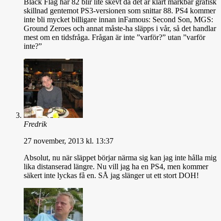
Black Flag har 82 blir lite skevt då det är klart märkbar grafisk
skillnad gentemot PS3-versionen som snittar 88. PS4 kommer
inte bli mycket billigare innan inFamous: Second Son, MGS:
Ground Zeroes och annat måste-ha släpps i vår, så det handlar
mest om en tidsfråga. Frågan är inte ”varför?” utan ”varför
inte?”
Fredrik
27 november, 2013 kl. 13:37
Absolut, nu när släppet börjar närma sig kan jag inte hålla mig
lika distanserad längre. Nu vill jag ha en PS4, men kommer
säkert inte lyckas få en. SÅ jag slänger ut ett stort DOH!