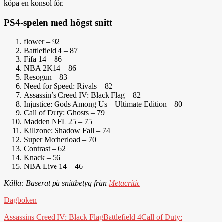
köpa en konsol för.
PS4-spelen med högst snitt
flower – 92
Battlefield 4 – 87
Fifa 14 – 86
NBA 2K14 – 86
Resogun – 83
Need for Speed: Rivals – 82
Assassin’s Creed IV: Black Flag – 82
Injustice: Gods Among Us – Ultimate Edition – 80
Call of Duty: Ghosts – 79
Madden NFL 25 – 75
Killzone: Shadow Fall – 74
Super Motherload – 70
Contrast – 62
Knack – 56
NBA Live 14 – 46
Källa: Baserat på snittbetyg från
Metacritic
Dagboken
Assassins Creed IV: Black Flag
Battlefield 4
Call of Duty: