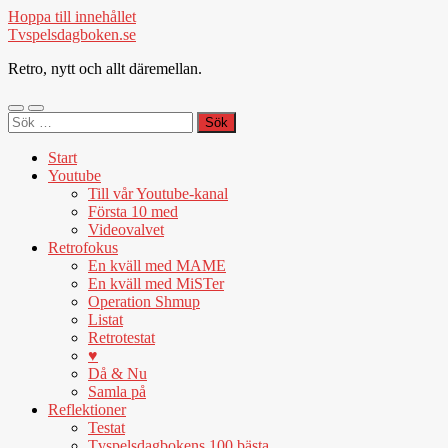
Hoppa till innehållet
Tvspelsdagboken.se
Retro, nytt och allt däremellan.
Slå
Slå
Sök
på/av
på/av
efter:
mobilmeny
sökfält
Start
Youtube
Till vår Youtube-kanal
Första 10 med
Videovalvet
Retrofokus
En kväll med MAME
En kväll med MiSTer
Operation Shmup
Listat
Retrotestat
♥
Då & Nu
Samla på
Reflektioner
Testat
Tvspelsdagbokens 100 bästa