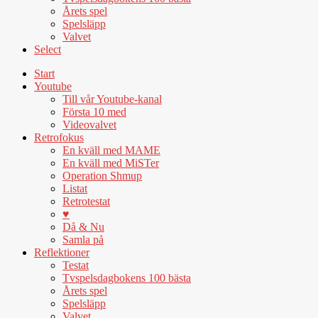
Årets spel
Spelsläpp
Valvet
Select
Start
Youtube
Till vår Youtube-kanal
Första 10 med
Videovalvet
Retrofokus
En kväll med MAME
En kväll med MiSTer
Operation Shmup
Listat
Retrotestat
♥
Då & Nu
Samla på
Reflektioner
Testat
Tvspelsdagbokens 100 bästa
Årets spel
Spelsläpp
Valvet