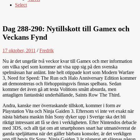
Select
Dag 288-290: Nytillskott till Gamex och
Veckans Fynd
17 oktober, 2011
/
Fredrik
Nu är det ungefär två veckor kvar till Gamex och mer information
om vilka spel som kommer att visa upp sig på den svenska
spelmässan har anlänt. Inte helt otippade kort som Modern Warfare
3, Need for Speed: The Run och Halo Anniversary Edition kommer
att demonstreras och förhoppningsvis finnas spelbara. Sedan
kommer det även gå att testa Volitions smått absurda, men
antagligen fantastiskt underhållande, Saints Row The Third.
Andra, kanske mer överraskande tillskott, kommer i form av
Playstation Vita och Ninja Gaiden 3. Eftersom vi inte vet exakt när
nästa bärbara maskin från Sony dyker upp i Sverige ska det bli
riktigt intressant att få se den i verkligheten. Efter Nintendos debacle
med 3DS, och allt tjat om att smartphones snart har utmanövrerat de
gamla speljättarna när det gäller bärbara konsoler, är det verkligen
upp till bevis för Sony. Ninja Gaiden 3 är planerat att släppas någon