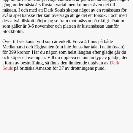
gång under nästa års första kvartal men kommer även det till
mässan. I och med att Dark Souls skapat något av en renässans för
svåra spel kanske fler kan överväga att ge det ett försök. I och med
dessa två tillskott börjar jag se fram mot mässan på riktigt. Datum
som gäller är 3-6 november och platsen är kistamässan utanför
Stockholm.
Över till veckans fynd som är enkelt. Forza 4 finns på både
Mediamarkt och Elgiganten (om inte Jonas har talat i nattmössan)
för 399 kronor. Har du någon som helst längtan efter glädje går du
och köper ett exemplar. Vill du uppleva en annan typ av glädje, den
i form av bestraffning, så finns den limiterade utgåvan av
Dark
Souls
på brittiska Amazon för 37 av drottningens pund.