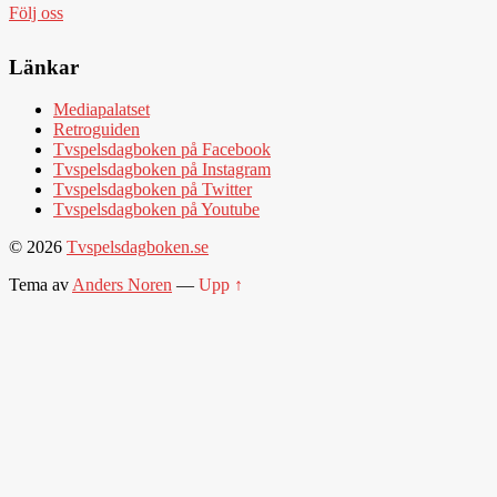
Följ oss
Länkar
Mediapalatset
Retroguiden
Tvspelsdagboken på Facebook
Tvspelsdagboken på Instagram
Tvspelsdagboken på Twitter
Tvspelsdagboken på Youtube
© 2026
Tvspelsdagboken.se
Tema av
Anders Noren
—
Upp ↑