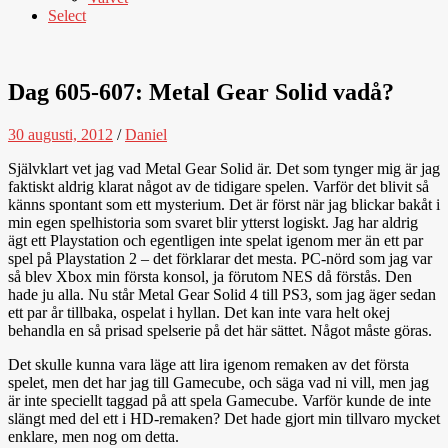
Select
Dag 605-607: Metal Gear Solid vadå?
30 augusti, 2012
/
Daniel
Självklart vet jag vad Metal Gear Solid är. Det som tynger mig är jag
faktiskt aldrig klarat något av de tidigare spelen. Varför det blivit så
känns spontant som ett mysterium. Det är först när jag blickar bakåt i
min egen spelhistoria som svaret blir ytterst logiskt. Jag har aldrig
ägt ett Playstation och egentligen inte spelat igenom mer än ett par
spel på Playstation 2 – det förklarar det mesta. PC-nörd som jag var
så blev Xbox min första konsol, ja förutom NES då förstås. Den
hade ju alla. Nu står Metal Gear Solid 4 till PS3, som jag äger sedan
ett par år tillbaka, ospelat i hyllan. Det kan inte vara helt okej
behandla en så prisad spelserie på det här sättet. Något måste göras.
Det skulle kunna vara läge att lira igenom remaken av det första
spelet, men det har jag till Gamecube, och säga vad ni vill, men jag
är inte speciellt taggad på att spela Gamecube. Varför kunde de inte
slängt med del ett i HD-remaken? Det hade gjort min tillvaro mycket
enklare, men nog om detta.