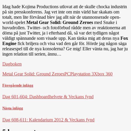
Idag hade Kojima Productions utlovat att de skulle chocka industrin
på sin presskonferens. Jag vet inte om min värld har skakats om
totalt, men lite förvånad blev jag allt när de utannonserade open-
world-spelet
Metal Gear Solid: Ground Zeroes
med Snake i
huvudrollen. Twitter- och fotoförbud rådde men av reaktionerna att
döma på just Twitter, ja i efterhand då, så var det tydligen något
väldigt spännande som visade upp. Kan tänka mig att deras nya
Fox
Engine
fick briljera och visa vad den går för. Hörde jag någon säga
releasespel till de nya konsolerna? Ge mig! Eller vänta nu, jag har ju
ingen relation till serien, ännu…
Dagboken
Metal Gear Solid: Ground Zeroes
PC
Playstation 3
Xbox 360
Föregående inlägg
Dag 601-604: Dashboardhelvete & Veckans fynd
Nästa inlägg
Dag 608-611: Kalendarium 2012 & Veckans fynd