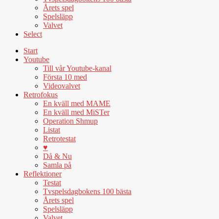
Årets spel
Spelsläpp
Valvet
Select
Start
Youtube
Till vår Youtube-kanal
Första 10 med
Videovalvet
Retrofokus
En kväll med MAME
En kväll med MiSTer
Operation Shmup
Listat
Retrotestat
♥
Då & Nu
Samla på
Reflektioner
Testat
Tvspelsdagbokens 100 bästa
Årets spel
Spelsläpp
Valvet