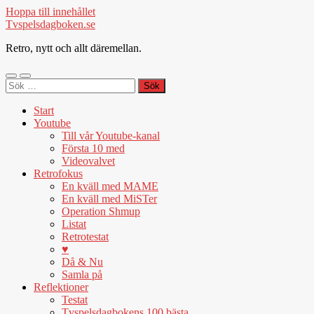
Hoppa till innehållet
Tvspelsdagboken.se
Retro, nytt och allt däremellan.
Slå
Slå
Sök
på/av
på/av
efter:
mobilmeny
sökfält
Start
Youtube
Till vår Youtube-kanal
Första 10 med
Videovalvet
Retrofokus
En kväll med MAME
En kväll med MiSTer
Operation Shmup
Listat
Retrotestat
♥
Då & Nu
Samla på
Reflektioner
Testat
Tvspelsdagbokens 100 bästa