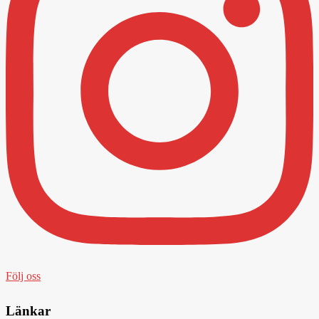
Följ oss
Länkar