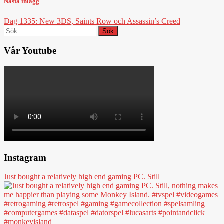
Nästa inlägg
Dag 1335: New 3DS, Saints Row och Assassin’s Creed
Sök
efter:
Vår Youtube
Instagram
Just bought a relatively high end gaming PC. Still