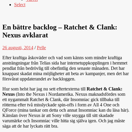
Select
En bättre backlog – Ratchet & Clank:
Nexus avklarat
26 augusti, 2014
/
Pelle
Efter kraftiga åskoväder och vad som känns som mindre kraftiga
ansträngningar från Telias sida har internetuppkopplingen i hemmet
pendlat från bedrövlig till obefintlig den senaste månaden. Det har
knappast skadat mina möjligheter att beta av kampanjer, men det har
försvårat uppdaterandet av backloggen.
Hur som helst har jag nu sett eftertexterna till
Ratchet & Clank:
Nexus
(Into the Nexus i Nordamerika. Nexus maknadsfördes som
ett nygammalt Ratchet & Clank, där Insomniac gick tillbaka till
rötterna efter två misslyckade spin-offs i form av All 4 One och
QForce (mina tankar om detta och annat Insomniac kan du läsa här).
Känslan över Nexus är att Sony ville snygga till sitt skadade
varumärke och Insomniac ville hitta sig själva igen. Och jag måste
säga att de har lyckats rätt bra.