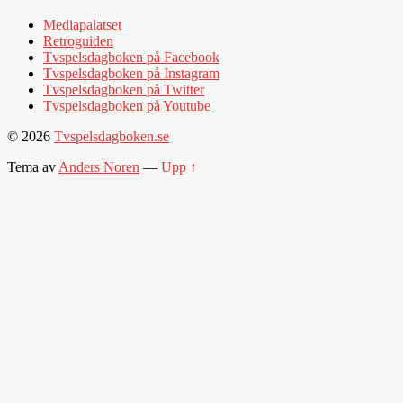
Mediapalatset
Retroguiden
Tvspelsdagboken på Facebook
Tvspelsdagboken på Instagram
Tvspelsdagboken på Twitter
Tvspelsdagboken på Youtube
© 2026
Tvspelsdagboken.se
Tema av
Anders Noren
—
Upp ↑