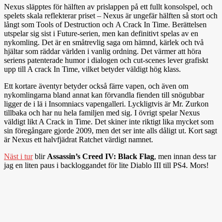
Nexus släpptes för hälften av prislappen på ett fullt konsolspel, och
spelets skala reflekterar priset – Nexus är ungefär hälften så stort och
långt som Tools of Destruction och A Crack In Time. Berättelsen
utspelar sig sist i Future-serien, men kan definitivt spelas av en
nykomling. Det är en småtrevlig saga om hämnd, kärlek och två
hjältar som räddar världen i vanlig ordning. Det värmer att höra
seriens patenterade humor i dialogen och cut-scenes lever grafiskt
upp till A crack In Time, vilket betyder väldigt hög klass.
Ett kortare äventyr betyder också färre vapen, och även om
nykomlingarna bland annat kan förvandla fienden till snögubbar
ligger de i lä i Insomniacs vapengalleri. Lyckligtvis är Mr. Zurkon
tillbaka och har nu hela familjen med sig. I övrigt spelar Nexus
väldigt likt A Crack in Time. Det skiner inte riktigt lika mycket som
sin föregångare gjorde 2009, men det ser inte alls dåligt ut. Kort sagt
är Nexus ett halvfjädrat Ratchet värdigt namnet.
Näst i tur
blir
Assassin’s Creed IV: Black Flag
, men innan dess tar
jag en liten paus i backloggandet för lite Diablo III till PS4. Mors!