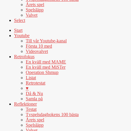
Årets spel
Spelsläpp
Valvet
Select
Start
Youtube
Till vår Youtube-kanal
Första 10 med
Videovalvet
Retrofokus
En kväll med MAME
En kväll med MiSTer
Operation Shmup
Listat
Retrotestat
♥
Då & Nu
Samla på
Reflektioner
Testat
Tvspelsdagbokens 100 bästa
Årets spel
Spelsläpp
Valvet