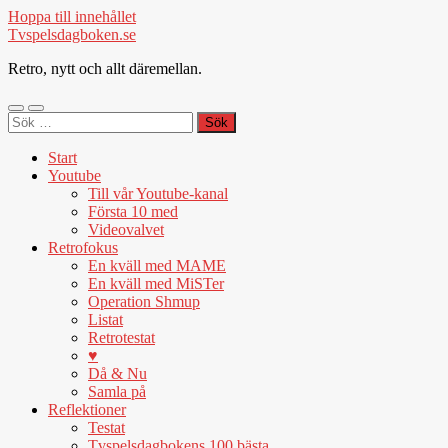
Hoppa till innehållet
Tvspelsdagboken.se
Retro, nytt och allt däremellan.
Slå
Slå
Sök
på/av
på/av
efter:
mobilmeny
sökfält
Start
Youtube
Till vår Youtube-kanal
Första 10 med
Videovalvet
Retrofokus
En kväll med MAME
En kväll med MiSTer
Operation Shmup
Listat
Retrotestat
♥
Då & Nu
Samla på
Reflektioner
Testat
Tvspelsdagbokens 100 bästa