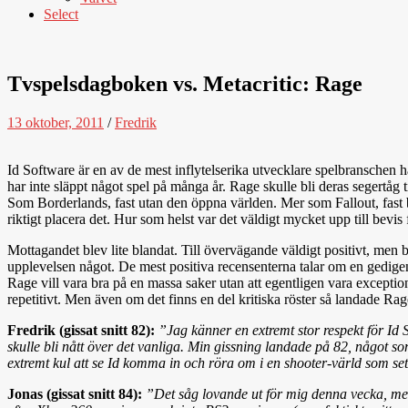
Select
Tvspelsdagboken vs. Metacritic: Rage
13 oktober, 2011
/
Fredrik
Id Software är en av de mest inflytelserika utvecklare spelbranschen har
har inte släppt något spel på många år. Rage skulle bli deras segertåg 
Som Borderlands, fast utan den öppna världen. Mer som Fallout, fast bara
riktigt placera det. Hur som helst var det väldigt mycket upp till bevi
Mottagandet blev lite blandat. Till övervägande väldigt positivt, men b
upplevelsen något. De mest positiva recensenterna talar om en gedigen
Rage vill vara bra på en massa saker utan att egentligen vara exceptione
repetitivt. Men även om det finns en del kritiska röster så landade Ra
Fredrik (gissat snitt 82):
”Jag känner en extremt stor respekt för Id S
skulle bli nått över det vanliga. Min gissning landade på 82, något so
extremt kul att se Id komma in och röra om i en shooter-värld som se
Jonas (gissat snitt 84):
”Det såg lovande ut för mig denna vecka, men 