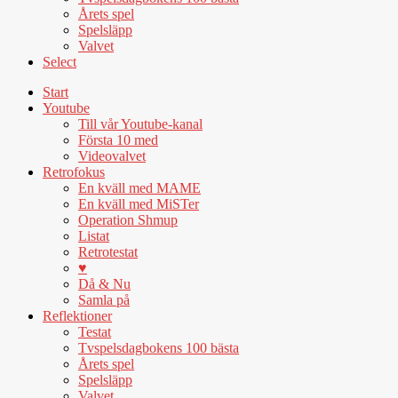
Årets spel
Spelsläpp
Valvet
Select
Start
Youtube
Till vår Youtube-kanal
Första 10 med
Videovalvet
Retrofokus
En kväll med MAME
En kväll med MiSTer
Operation Shmup
Listat
Retrotestat
♥
Då & Nu
Samla på
Reflektioner
Testat
Tvspelsdagbokens 100 bästa
Årets spel
Spelsläpp
Valvet