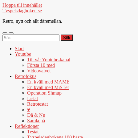
Hoppa till innehållet
Tvspelsdagboken.se
Retro, nytt och allt däremellan.
Slå
Slå
Sök
på/av
på/av
efter:
mobilmeny
sökfält
Start
Youtube
Till vår Youtube-kanal
Första 10 med
Videovalvet
Retrofokus
En kväll med MAME
En kväll med MiSTer
Operation Shmup
Listat
Retrotestat
♥
Då & Nu
Samla på
Reflektioner
Testat
Tvspelsdagbokens 100 bästa