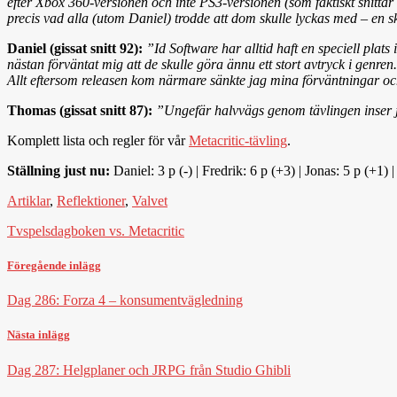
efter Xbox 360-versionen och inte PS3-versionen (som faktiskt snittar 
precis vad alla (utom Daniel) trodde att dom skulle lyckas med – en sk
Daniel (gissat snitt 92):
”Id Software har alltid haft en speciell plat
nästan förväntat mig att de skulle göra ännu ett stort avtryck i genr
Allt eftersom releasen kom närmare sänkte jag mina förväntningar oc
Thomas (gissat snitt 87):
”Ungefär halvvägs genom tävlingen inser ja
Komplett lista och regler för vår
Metacritic-tävling
.
Ställning just nu:
Daniel: 3 p (-) | Fredrik: 6 p (+3) | Jonas: 5 p (+1) 
Artiklar
,
Reflektioner
,
Valvet
Tvspelsdagboken vs. Metacritic
Föregående inlägg
Dag 286: Forza 4 – konsumentvägledning
Nästa inlägg
Dag 287: Helgplaner och JRPG från Studio Ghibli