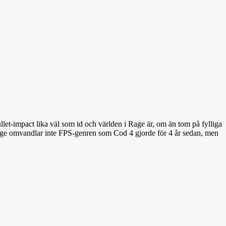
ullet-impact lika väl som id och världen i Rage är, om än tom på fylliga
t, Rage omvandlar inte FPS-genren som Cod 4 gjorde för 4 år sedan, men