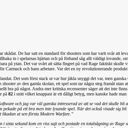
 skådat. De har satt en standard för shooters som har varit svår att leva u
tillbaka in i spelarnas hjärtan och på förhand såg allt väldigt lovande,
 på ytan. Det var svårt att sätta fingret på vad Rage faktiskt skulle visa
s för Carmack och hans arbetare. Var det en ny revolutionerande produkt s
landat. Det som först stack ut var hur jäkla snyggt det var, men ganska 
 shooter av den gamla skolan, ett spel som tar några steg framåt utan a
llt bra på något. Andra mer kritiska recensenter säger att det inte finns 
ge på
82
i snitt vilket knappast är ett dåligt betyg, men kanske hade man 
oftware och jag var väl ganska intresserad av att se vad det skulle bli 
m pekade på ett bra men inte lysande spel. När det också visade sig bli 
tt likadan ut sen första Modern Warfare.”
i sista sekund kom en viss sajt och postade en totalsågning av Rage so