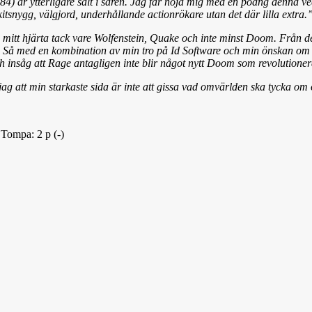
84) är ytterligare salt i såren. Jag får nöja mig med en poäng denna ve
itsnygg, välgjord, underhållande actionrökare utan det där lilla extra.
s i mitt hjärta tack vare Wolfenstein, Quake och inte minst Doom. Från 
en. Så med en kombination av min tro på Id Software och min önskan om a
h insåg att Rage antagligen inte blir något nytt Doom som revolutione
g att min starkaste sida är inte att gissa vad omvärlden ska tycka om
| Tompa: 2 p (-)