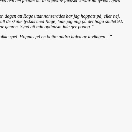
cka och det faktum att Id Software faktiskt verkar ha lyckats göra
”
den dagen att Rage uttannonserades har jag hoppats på, eller nej,
tt de skulle lyckas med Rage, lade jag mig på det höga snittet 92.
rar genren. Synd att min optimism inte ger poäng.”
 olika spel. Hoppas på en bättre andra halva av tävlingen…”