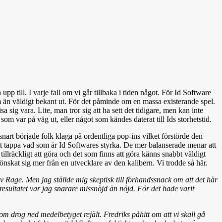
pp till. I varje fall om vi går tillbaka i tiden något. För Id Software
 om än väldigt bekant ut. För det påminde om en massa existerande spel.
 sig vara. Lite, man tror sig att ha sett det tidigare, men kan inte
om var på väg ut, eller något som kändes daterat till Ids storhetstid.
snart började folk klaga på ordentliga pop-ins vilket förstörde den
tt tappa vad som är Id Softwares styrka. De mer balanserade menar att
tillräckligt att göra och det som finns att göra känns snabbt väldigt
önskat sig mer från en utvecklare av den kalibern. Vi trodde så här.
av Rage. Men jag ställde mig skeptisk till förhandssnack om att det här
resultatet var jag snarare missnöjd än nöjd. För det hade varit
m drog ned medelbetyget rejält. Fredriks påhitt om att vi skall gå