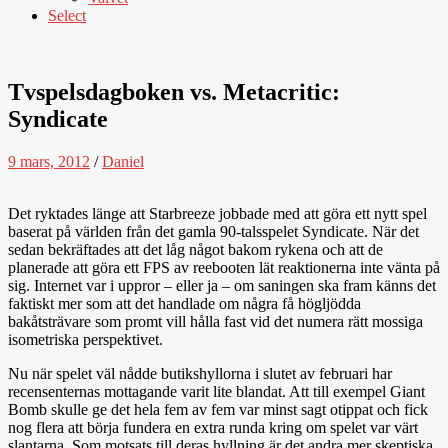
Select
Tvspelsdagboken vs. Metacritic:
Syndicate
9 mars, 2012
/
Daniel
Det ryktades länge att Starbreeze jobbade med att göra ett nytt spel
baserat på världen från det gamla 90-talsspelet Syndicate. När det
sedan bekräftades att det låg något bakom rykena och att de
planerade att göra ett FPS av reebooten lät reaktionerna inte vänta på
sig. Internet var i uppror – eller ja – om saningen ska fram känns det
faktiskt mer som att det handlade om några få högljödda
bakåtsträvare som promt vill hålla fast vid det numera rätt mossiga
isometriska perspektivet.
Nu när spelet väl nådde butikshyllorna i slutet av februari har
recensenternas mottagande varit lite blandat. Att till exempel Giant
Bomb skulle ge det hela fem av fem var minst sagt otippat och fick
nog flera att börja fundera en extra runda kring om spelet var värt
slantarna. Som motsats till deras hyllning är det andra mer skeptiska