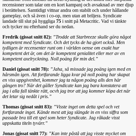
recensioner som talar om en kort kampanj och avsaknad av mer djup
i berättelsen. Samtidigt vittnar andra om stabilt och under hållande
gameplay, och så även i co-op, men utan att briljera. Syndicate
landade till slut på hyggliga
75
i snitt på Metacritic. Vad vi tänkte
och tycker nu efterhand ser du nedan.
Fredrik (gissat snitt 82):
”Trodde att Starbreeze skulle göra något
kompetent med Syndicate. Och det tycks de ha gjort också. Men
tydligen är recensenter runt om i världen oense om exakt hur
kompetent det är, om det är kompetent genialitet eller mer av en
kompetent axelryckning. Noll poäng för min del.”
Daniel (gissat snitt 78):
”Jaha, så missade jag poäng igen med en
hårsmån igen. Att fortfarande ligga kvar på noll poäng har skapat
en viss uppgivenhet, kommer jag ta någon poäng alls den här
gången tro? När det gäller Syndicate kan jag bara konstatera att
jag i alla fall tänkte rätt, ocvh jag tror att jag kommer köpa det när
det letar sig nedåt i pris.”
Thomas (gissat snitt 83):
”Visste inget om detta spel och vet
fortfarande inget. Kände mest att jag slängde in en viss siffra som
passade bra till ett spel som heter Syndicate. Jag råkade visst
uppskatta titeln tyvärr.”
Jonas (gissat snitt 77):
”Kan inte påstå att jag visste mycket om