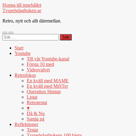
Hoppa till innehållet
Tvspelsdagboken.se
Retro, nytt och allt däremellan.
Slå
Slå
Sök
på/av
på/av
efter:
mobilmeny
sökfält
Start
Youtube
Till vår Youtube-kanal
Första 10 med
Videovalvet
Retrofokus
En kväll med MAME
En kväll med MiSTer
Operation Shmup
Listat
Retrotestat
♥
Då & Nu
Samla på
Reflektioner
Testat
Tvspelsdagbokens 100 bästa