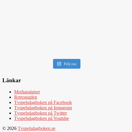
Följ oss
Länkar
Mediapalatset
Retroguiden
Tvspelsdagboken på Facebook
Tvspelsdagboken på Instagram
Tvspelsdagboken på Twitter
Tvspelsdagboken på Youtube
© 2026
Tvspelsdagboken.se