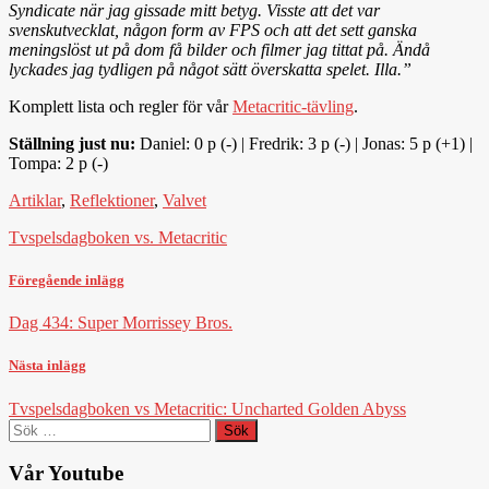
Syndicate när jag gissade mitt betyg. Visste att det var
svenskutvecklat, någon form av FPS och att det sett ganska
meningslöst ut på dom få bilder och filmer jag tittat på. Ändå
lyckades jag tydligen på något sätt överskatta spelet. Illa.”
Komplett lista och regler för vår
Metacritic-tävling
.
Ställning just nu:
Daniel: 0 p (-) | Fredrik: 3 p (-) | Jonas: 5 p (+1) |
Tompa: 2 p (-)
Artiklar
,
Reflektioner
,
Valvet
Tvspelsdagboken vs. Metacritic
Föregående inlägg
Dag 434: Super Morrissey Bros.
Nästa inlägg
Tvspelsdagboken vs Metacritic: Uncharted Golden Abyss
Sök
efter:
Vår Youtube