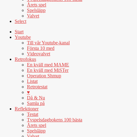
Årets spel
Spelsläpp
Valvet
Select
Start
Youtube
Till vår Youtube-kanal
Första 10 med
Videovalvet
Retrofokus
En kväll med MAME
En kväll med MiSTer
Operation Shmup
Listat
Retrotestat
♥
Då & Nu
Samla på
Reflektioner
Testat
Tvspelsdagbokens 100 bästa
Årets spel
Spelsläpp
Valvet