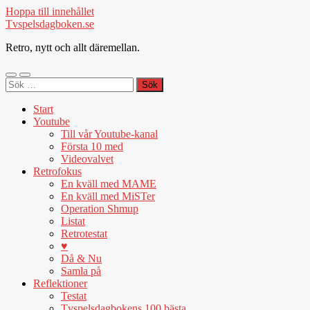
Hoppa till innehållet
Tvspelsdagboken.se
Retro, nytt och allt däremellan.
Slå
Slå
Sök
på/av
på/av
efter:
mobilmeny
sökfält
Start
Youtube
Till vår Youtube-kanal
Första 10 med
Videovalvet
Retrofokus
En kväll med MAME
En kväll med MiSTer
Operation Shmup
Listat
Retrotestat
♥
Då & Nu
Samla på
Reflektioner
Testat
Tvspelsdagbokens 100 bästa