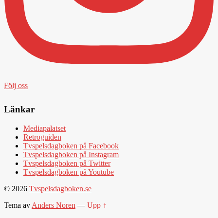
Följ oss
Länkar
Mediapalatset
Retroguiden
Tvspelsdagboken på Facebook
Tvspelsdagboken på Instagram
Tvspelsdagboken på Twitter
Tvspelsdagboken på Youtube
© 2026
Tvspelsdagboken.se
Tema av
Anders Noren
—
Upp ↑