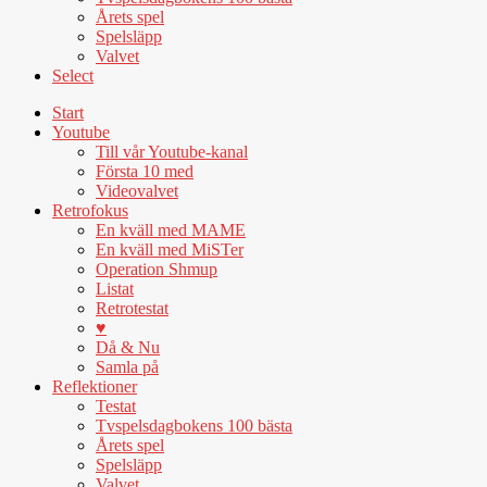
Årets spel
Spelsläpp
Valvet
Select
Start
Youtube
Till vår Youtube-kanal
Första 10 med
Videovalvet
Retrofokus
En kväll med MAME
En kväll med MiSTer
Operation Shmup
Listat
Retrotestat
♥
Då & Nu
Samla på
Reflektioner
Testat
Tvspelsdagbokens 100 bästa
Årets spel
Spelsläpp
Valvet