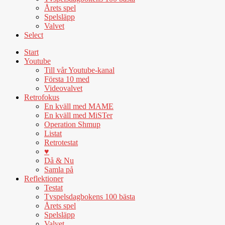
Årets spel
Spelsläpp
Valvet
Select
Start
Youtube
Till vår Youtube-kanal
Första 10 med
Videovalvet
Retrofokus
En kväll med MAME
En kväll med MiSTer
Operation Shmup
Listat
Retrotestat
♥
Då & Nu
Samla på
Reflektioner
Testat
Tvspelsdagbokens 100 bästa
Årets spel
Spelsläpp
Valvet