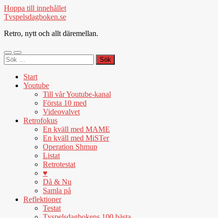
Hoppa till innehållet
Tvspelsdagboken.se
Retro, nytt och allt däremellan.
Slå
Slå
Sök
på/av
på/av
efter:
mobilmeny
sökfält
Start
Youtube
Till vår Youtube-kanal
Första 10 med
Videovalvet
Retrofokus
En kväll med MAME
En kväll med MiSTer
Operation Shmup
Listat
Retrotestat
♥
Då & Nu
Samla på
Reflektioner
Testat
Tvspelsdagbokens 100 bästa