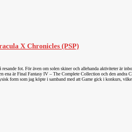
racula X Chronicles (PSP)
resande fot. För även om solen skiner och allehanda aktiviteter är inboka
. Den ena är Final Fantasy IV – The Complete Collection och den andra Ca
ysisk form som jag köpte i samband med att Game gick i konkurs, vilket