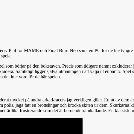
rry Pi 4 för MAME och Final Burn Neo samt en PC för de lite tyngre pryl
 spela.
spel som börjar på den bokstaven. Precis som tidigare nämnt exkluderar 
inkludera. Samtidigt ligger själva utmaningen i att välja ut enbart 5. S
m det inte vore för de här spelen.
funderat mycket på andra arkad-racers jag verkligen giller. En ut av de
n som polis, jaga fatt en brottslingar och krocka skiten ur dem. Skurkarna
ner är lika frustrerande som det är beroendeframkallande. En klassisk a