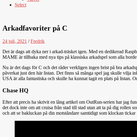
Select
Arkadfavoriter på C
24 juli, 2021
/
Fredrik
Det är dags att dyka ner i arkad-träsket igen. Med en dedikerad Raspbe
MAME är tillbaka med nya tips på klassiska arkadspel som alla borde
Nu är det dags för C och det råder verkligen ingen brist på bra arkad
påverkat just den här listan. Det finns så många spel jag skulle vilja 
USA är alla fantastiska och skulle ha kunnat tagit en plats på listan. O
Chase HQ
Efter att precis ha skrivit en lång artikel om OutRun-serien har jag 
det dock inte om att cruisa från stad till stad utan att ta på dig rolle
och att se bakluckan på din motståndare samtidigt som klockan tickar 