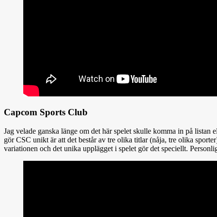
Capcom Sports Club
Jag velade ganska länge om det här spelet skulle komma in på listan e
gör CSC unikt är att det består av tre olika titlar (nåja, tre olika spor
variationen och det unika upplägget i spelet gör det speciellt. Personli