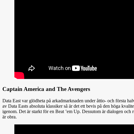
Captain America and The Avengers
Data East var glödheta på arkadmarknaden under åttio- och första ha
av Data Easts absoluta klassiker så är det ett bevis på den höga kvalitet
igenom. Det är starkt för en Beat ’em Up. Dessutom är dialogen och rö
är obra.