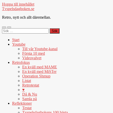
Hoppa till innehållet
Tvspelsdagboken.se
Retro, nytt och allt däremellan.
Slå
Slå
Sök
på/av
på/av
efter:
mobilmeny
sökfält
Start
Youtube
Till vår Youtube-kanal
Första 10 med
Videovalvet
Retrofokus
En kväll med MAME
En kväll med MiSTer
Operation Shmup
Listat
Retrotestat
♥
Då & Nu
Samla på
Reflektioner
Testat
Tvspelsdagbokens 100 bästa