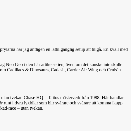
arna har jag äntligen en lättillgänglig setup att tillgå. En kväll med
jag Neo Geo i den här artikelserien, även om det kanske inte skulle
pel som Cadillacs & Dinosaurs, Cadash, Carrier Air Wing och Cruis’n
m är utan tvekan Chase HQ – Taitos mästerverk från 1988. Här handlar
 kör runt i dyra lyxbilar som blir svårare och svårare att komma ikapp
rkad-race – utan tvekan.