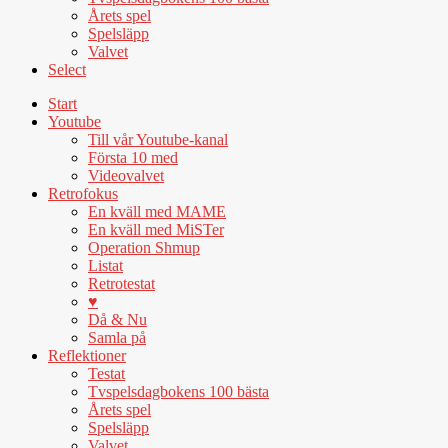
Årets spel
Spelsläpp
Valvet
Select
Start
Youtube
Till vår Youtube-kanal
Första 10 med
Videovalvet
Retrofokus
En kväll med MAME
En kväll med MiSTer
Operation Shmup
Listat
Retrotestat
♥
Då & Nu
Samla på
Reflektioner
Testat
Tvspelsdagbokens 100 bästa
Årets spel
Spelsläpp
Valvet