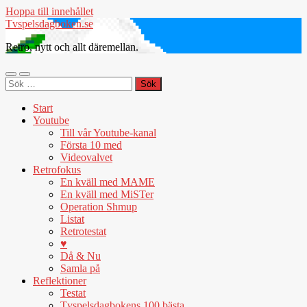
Hoppa till innehållet
Tvspelsdagboken.se
Retro, nytt och allt däremellan.
Slå
Slå
Sök
på/av
på/av
efter:
mobilmeny
sökfält
Start
Youtube
Till vår Youtube-kanal
Första 10 med
Videovalvet
Retrofokus
En kväll med MAME
En kväll med MiSTer
Operation Shmup
Listat
Retrotestat
♥
Då & Nu
Samla på
Reflektioner
Testat
Tvspelsdagbokens 100 bästa