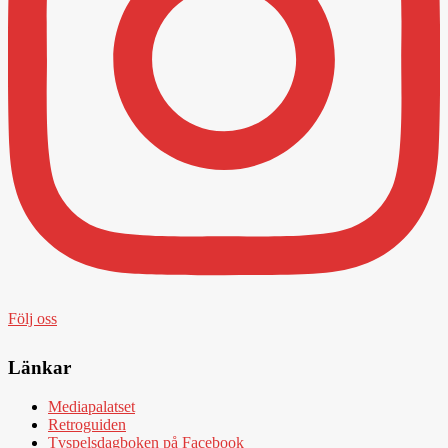
Följ oss
Länkar
Mediapalatset
Retroguiden
Tvspelsdagboken på Facebook