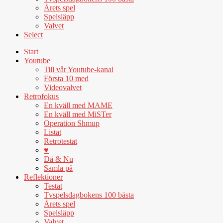
Årets spel
Spelsläpp
Valvet
Select
Start
Youtube
Till vår Youtube-kanal
Första 10 med
Videovalvet
Retrofokus
En kväll med MAME
En kväll med MiSTer
Operation Shmup
Listat
Retrotestat
♥
Då & Nu
Samla på
Reflektioner
Testat
Tvspelsdagbokens 100 bästa
Årets spel
Spelsläpp
Valvet