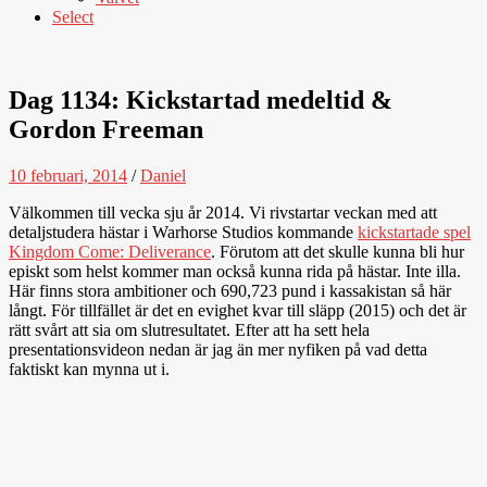
Select
Dag 1134: Kickstartad medeltid &
Gordon Freeman
10 februari, 2014
/
Daniel
Välkommen till vecka sju år 2014. Vi rivstartar veckan med att
detaljstudera hästar i Warhorse Studios kommande
kickstartade spel
Kingdom Come: Deliverance
. Förutom att det skulle kunna bli hur
episkt som helst kommer man också kunna rida på hästar. Inte illa.
Här finns stora ambitioner och 690,723 pund i kassakistan så här
långt. För tillfället är det en evighet kvar till släpp (2015) och det är
rätt svårt att sia om slutresultatet. Efter att ha sett hela
presentationsvideon nedan är jag än mer nyfiken på vad detta
faktiskt kan mynna ut i.