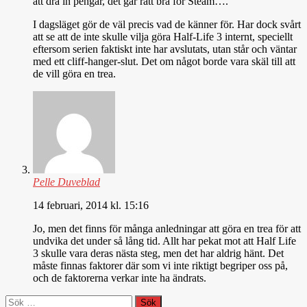
att dra in pengar, det går rätt bra för Steam….
I dagsläget gör de väl precis vad de känner för. Har dock svårt
att se att de inte skulle vilja göra Half-Life 3 internt, speciellt
eftersom serien faktiskt inte har avslutats, utan står och väntar
med ett cliff-hanger-slut. Det om något borde vara skäl till att
de vill göra en trea.
Pelle Duveblad
14 februari, 2014 kl. 15:16
Jo, men det finns för många anledningar att göra en trea för att
undvika det under så lång tid. Allt har pekat mot att Half Life
3 skulle vara deras nästa steg, men det har aldrig hänt. Det
måste finnas faktorer där som vi inte riktigt begriper oss på,
och de faktorerna verkar inte ha ändrats.
Sök