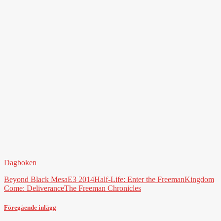
Dagboken
Beyond Black Mesa
E3 2014
Half-Life: Enter the Freeman
Kingdom
Come: Deliverance
The Freeman Chronicles
Föregående inlägg