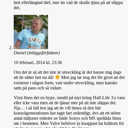
hett efterlängtad titel, mer än vad de skulle tjäna på att släppa
det.
Daniel
(inläggsförfattare)
10 februari, 2014 kl. 23:36
Om det är så att det inte är utveckling är det banne mig dags
att de sätter fart nu då!
Men jag tar nog det för givet att det
existerar i någon form, vart under utveckling, men kanske
satts på paus och så vidare.
Visst finns det en hype, snudd på myt kring Half-Life 3:s vara
eller icke vara men att de tjänar mer på att inte släppa det.
Nja… i så fall tror jag att de vill timea så den här
konsolgenerationen har tagit fart ordentligt, dvs att ett större
antal miljoner enheter av både Sonys och MS spellåda finns
ute i hemmen. Men Valve behöver ju knappast ha bråttom för