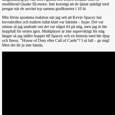
modifierad Quake III-motor. Inte konstigt att de tjänat sjukligt med
pengar när de använt typ samma grafikmotor i 10 år.
Min första spontana reaktion när jag sett att Kevin Spacey har
huvudrollen och trailern rullat klart var faktiskt – hype. Det var
nästan så jag undrade om det var något fel på mig, men jag är lite
hoppfull för serien igen. Multiplayer är inte superviktigt för mig
längre så jag ställer hoppet till Spacey och en historia med lite djup
och finess. ”House of Duty eller Call of Cards”? I så fall – ge mig!
Men det lär ju inte hända.