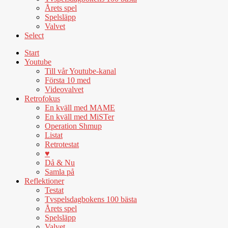
Årets spel
Spelsläpp
Valvet
Select
Start
Youtube
Till vår Youtube-kanal
Första 10 med
Videovalvet
Retrofokus
En kväll med MAME
En kväll med MiSTer
Operation Shmup
Listat
Retrotestat
♥
Då & Nu
Samla på
Reflektioner
Testat
Tvspelsdagbokens 100 bästa
Årets spel
Spelsläpp
Valvet