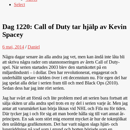
Select
Dag 1220: Call of Duty tar hjälp av Kevin
Spacey
6 maj, 2014
/
Daniel
Några dagar senare än alla andra jag vet, men kan ändå inte låta bli
att skriva några rader om utannonseringen av årets Call of Duty-
spel. När serien startades 2003 blev den startskottet på en
miljardindustri – i dollar. Den har revolutionerat, engagerat och
underhållit spelare världen över i ett decennium nu. För egen del har
jag spelat alla delar i serien fram till och med Black Ops (2010).
Sedan dess har jag inte rört serien.
Jag har svårt att förstå och lite problem med att serien bara fortsatt att
sälja skiten ur alla andra spel trots en ny del i serien varje år. Men jag
antar att varumärket kan börja liknas vid NHL och Fifa nu för tiden.
Där tycker jag i och för sig att man borde hålla sig till vart annat år-
principen. En sak som stört mig enormt mycket är hur de tokmjölkat
den uråldriga grafikmotorn. Det har varit någon slags hjärt- och
lungräddning på vad som i grund och botten började som en