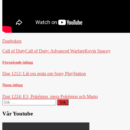
Dagboken
Call of Duty
Call of Duty: Advanced Warfare
Kevin Spacey
Föregående inlägg
Dag 1212: Låt oss prata om Sony PlayStation
Nästa inlägg
Dag 1224: E3, Pokémon, mera Pokémon och Mario
Sök
efter:
Vår Youtube