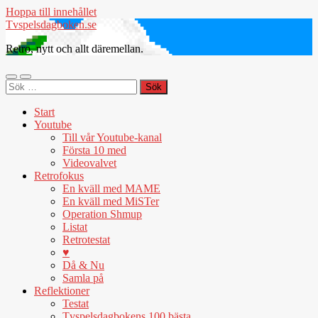
Hoppa till innehållet
Tvspelsdagboken.se
Retro, nytt och allt däremellan.
Slå
Slå
Sök
på/av
på/av
efter:
mobilmeny
sökfält
Start
Youtube
Till vår Youtube-kanal
Första 10 med
Videovalvet
Retrofokus
En kväll med MAME
En kväll med MiSTer
Operation Shmup
Listat
Retrotestat
♥
Då & Nu
Samla på
Reflektioner
Testat
Tvspelsdagbokens 100 bästa