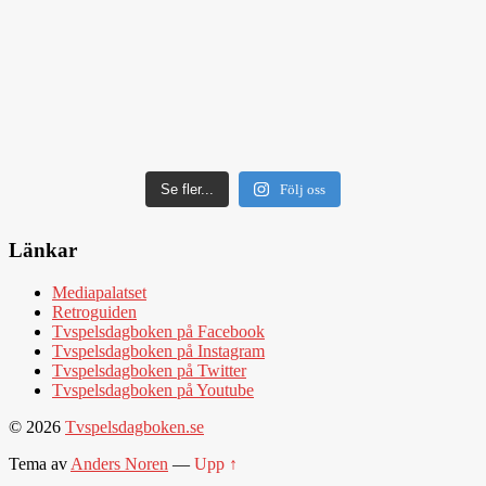
Se fler...
Följ oss
Länkar
Mediapalatset
Retroguiden
Tvspelsdagboken på Facebook
Tvspelsdagboken på Instagram
Tvspelsdagboken på Twitter
Tvspelsdagboken på Youtube
© 2026
Tvspelsdagboken.se
Tema av
Anders Noren
—
Upp ↑