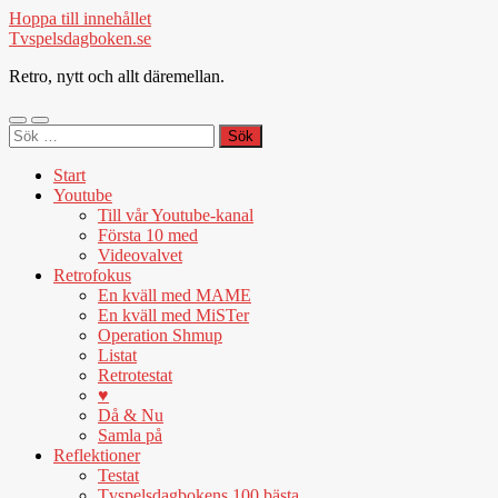
Hoppa till innehållet
Tvspelsdagboken.se
Retro, nytt och allt däremellan.
Slå
Slå
Sök
på/av
på/av
efter:
mobilmeny
sökfält
Start
Youtube
Till vår Youtube-kanal
Första 10 med
Videovalvet
Retrofokus
En kväll med MAME
En kväll med MiSTer
Operation Shmup
Listat
Retrotestat
♥
Då & Nu
Samla på
Reflektioner
Testat
Tvspelsdagbokens 100 bästa