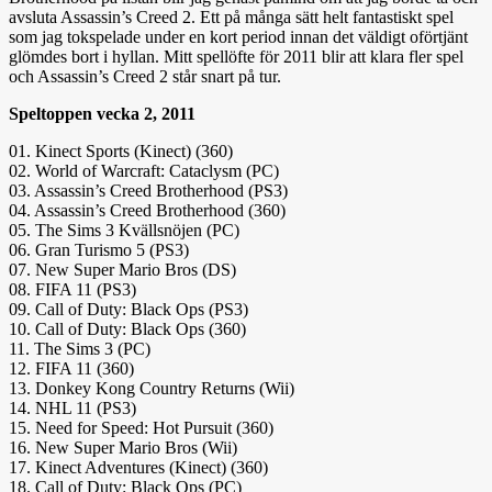
avsluta Assassin’s Creed 2. Ett på många sätt helt fantastiskt spel
som jag tokspelade under en kort period innan det väldigt oförtjänt
glömdes bort i hyllan. Mitt spellöfte för 2011 blir att klara fler spel
och Assassin’s Creed 2 står snart på tur.
Speltoppen vecka 2, 2011
01. Kinect Sports (Kinect) (360)
02. World of Warcraft: Cataclysm (PC)
03. Assassin’s Creed Brotherhood (PS3)
04. Assassin’s Creed Brotherhood (360)
05. The Sims 3 Kvällsnöjen (PC)
06. Gran Turismo 5 (PS3)
07. New Super Mario Bros (DS)
08. FIFA 11 (PS3)
09. Call of Duty: Black Ops (PS3)
10. Call of Duty: Black Ops (360)
11. The Sims 3 (PC)
12. FIFA 11 (360)
13. Donkey Kong Country Returns (Wii)
14. NHL 11 (PS3)
15. Need for Speed: Hot Pursuit (360)
16. New Super Mario Bros (Wii)
17. Kinect Adventures (Kinect) (360)
18. Call of Duty: Black Ops (PC)