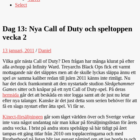
Select
Dag 13: Nya Call of Duty och speltoppen
vecka 2
13 januari, 2011
/
Daniel
Vilka gör nästa Call of Duty? Den frågan har många klurat på efter
alla avhopp på Infinity Ward. Treyarchs Black Ops fick ett varmt
mottagande när det släpptes men att de skulle lyckas släppa ännu ett
spel av samma kaliber redan till julen 2011 känns inte rimligt. Nu
har det dock framkommit att den nystartade studion
Sledgehammer
Games
sitter och knåpar på ett nytt Call of Duty-spel. På deras
hemsida
går det att beskåda en stor logga samt att de just nu letar
efter nya talanger. Kanske är det just detta som serien behöver för att
få en slags nystart efter åtta spel. Vi får se.
Kinect-försäljningen
går som tåget världen över och Sverige verkar
inte vara något undantag när man kikar på försäljningslistan för årets
andra vecka. I brist på andra stora spelsläpp så här tidigt på året
tampas ett gäng titlar från 2010 om topplaceringarna och med
Brotherhood på listan blir jag genast påmind om att jag borde ta och