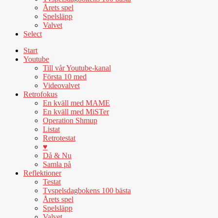
Årets spel
Spelsläpp
Valvet
Select
Start
Youtube
Till vår Youtube-kanal
Första 10 med
Videovalvet
Retrofokus
En kväll med MAME
En kväll med MiSTer
Operation Shmup
Listat
Retrotestat
♥
Då & Nu
Samla på
Reflektioner
Testat
Tvspelsdagbokens 100 bästa
Årets spel
Spelsläpp
Valvet