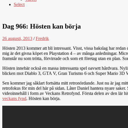
Select
Dag 966: Hösten kan börja
26 augusti, 2013
/
Fredrik
Hösten 2013 kommer att bli intressant. Visst, vissa bakslag har redan
mig är det givna köpet en Playstation 4 – av många anledningar. Micros
framstår nu som trötta, förvirrade och som ett företag utan en plan. Sony,
Hösten innebär också en massa intressanta spel oavsett hårdvara. Nylige
blicken mot Diablo 3, GTA V, Gran Turismo 6 och Super Mario 3D World
Sen kommer jag såklart fortsätta mitt retronördande. Just nu är jag mi
retrofokus för min del här på sidan. Låter Daniel hantera nyare saker. 
videoinnehåll i form av Veckans Retrofynd. Första delen av den lär hitt
veckans fynd
. Hösten kan börja.