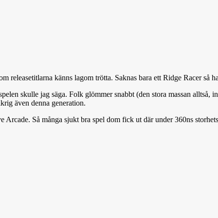
n om releasetitlarna känns lagom trötta. Saknas bara ett Ridge Racer så ha
n skulle jag säga. Folk glömmer snabbt (den stora massan alltså, inte b
olkrig även denna generation.
Arcade. Så många sjukt bra spel dom fick ut där under 360ns storhets