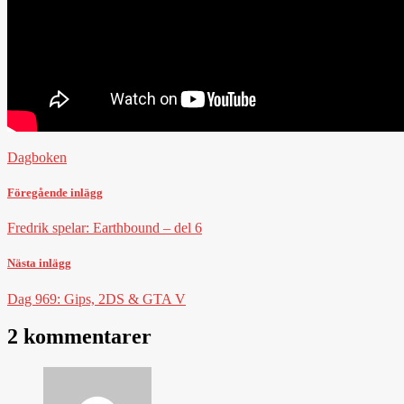
Dagboken
Föregående inlägg
Fredrik spelar: Earthbound – del 6
Nästa inlägg
Dag 969: Gips, 2DS & GTA V
2 kommentarer