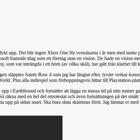
 dykt upp. Det blir ingen Xbox One för svenskarna i år men med tanke p
oft framstår idag som ett företag utan en vision. De hade en vision men
 som var inträngda i ett hörn (av olika skäl), har gått från klarhet till kl
n släpptes Saints Row 4 som jag har längtat efter, tyvärr verkar konsolve
. Plus alla indiespel som förhoppningsvis hittar till Playstation-plat
tt upp i Earthbound och fortsätter att lägga en massa tid på min numer g
Så räkna med en hel del retrotestat och även fortsättningen på det smått
a upp på sidan snart. Ska bara sluta skämmas först. Jag lämnar er med lit