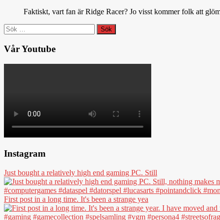
Faktiskt, vart fan är Ridge Racer? Jo visst kommer folk att glöm
Sök
efter:
Vår Youtube
Instagram
Just bought a relatively high end gaming PC. Still
First post in a long time. It's been a strange yea