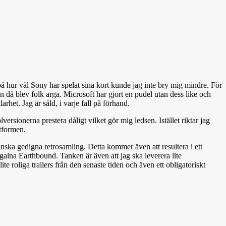
å hur väl Sony har spelat sina kort kunde jag inte bry mig mindre. För
 då blev folk arga. Microsoft har gjort en pudel utan dess like och
arhet. Jag är såld, i varje fall på förhand.
rsionerna prestera dåligt vilket gör mig ledsen. Istället riktar jag
tformen.
anska gedigna retrosamling. Detta kommer även att resultera i ett
 galna Earthbound. Tanken är även att jag ska leverera lite
e roliga trailers från den senaste tiden och även ett obligatoriskt