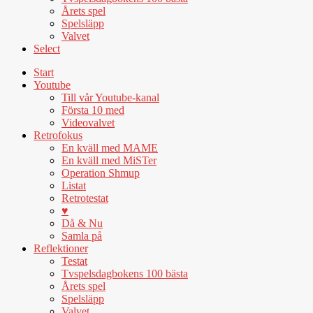
Årets spel
Spelsläpp
Valvet
Select
Start
Youtube
Till vår Youtube-kanal
Första 10 med
Videovalvet
Retrofokus
En kväll med MAME
En kväll med MiSTer
Operation Shmup
Listat
Retrotestat
♥
Då & Nu
Samla på
Reflektioner
Testat
Tvspelsdagbokens 100 bästa
Årets spel
Spelsläpp
Valvet