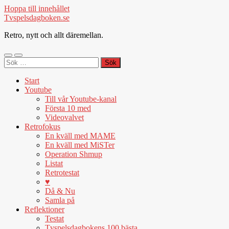
Hoppa till innehållet
Tvspelsdagboken.se
Retro, nytt och allt däremellan.
Slå
Slå
Sök
på/av
på/av
efter:
mobilmeny
sökfält
Start
Youtube
Till vår Youtube-kanal
Första 10 med
Videovalvet
Retrofokus
En kväll med MAME
En kväll med MiSTer
Operation Shmup
Listat
Retrotestat
♥
Då & Nu
Samla på
Reflektioner
Testat
Tvspelsdagbokens 100 bästa