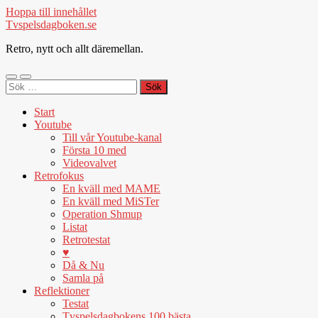
Hoppa till innehållet
Tvspelsdagboken.se
Retro, nytt och allt däremellan.
Slå
Slå
Sök
på/av
på/av
efter:
mobilmeny
sökfält
Start
Youtube
Till vår Youtube-kanal
Första 10 med
Videovalvet
Retrofokus
En kväll med MAME
En kväll med MiSTer
Operation Shmup
Listat
Retrotestat
♥
Då & Nu
Samla på
Reflektioner
Testat
Tvspelsdagbokens 100 bästa