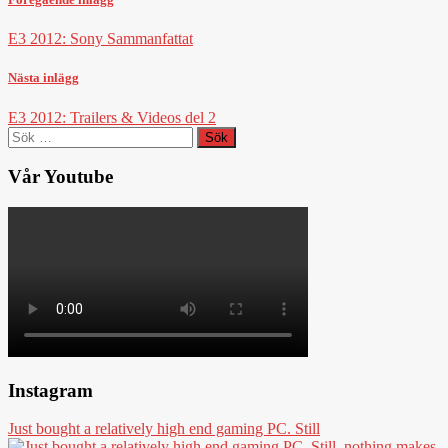
E3 2012: Sony Sammanfattat
Nästa inlägg
E3 2012: Trailers & Videos del 2
Sök
efter:
Vår Youtube
Instagram
Just bought a relatively high end gaming PC. Still