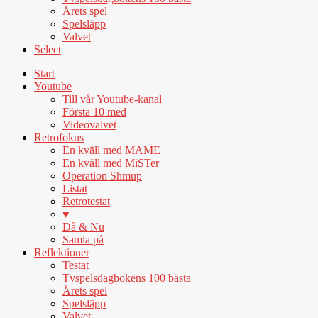
Årets spel
Spelsläpp
Valvet
Select
Start
Youtube
Till vår Youtube-kanal
Första 10 med
Videovalvet
Retrofokus
En kväll med MAME
En kväll med MiSTer
Operation Shmup
Listat
Retrotestat
♥
Då & Nu
Samla på
Reflektioner
Testat
Tvspelsdagbokens 100 bästa
Årets spel
Spelsläpp
Valvet