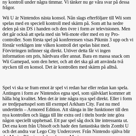
ny kontroll under några timmar. Vi tänker nu ge våra svar på dessa
frågor.
Wii U är Nintendos nästa konsol. Nån slags efterföljare till Wii som
spelas med en speciell kontroll med skärm på. Som att ha nedre
delen på sin DS i handen och den övre i form av televisionen. Men
det går också att spela med sin Wii-mote eller med en ny Pro-
controller. Som första spel på konferensen visas Pikmin 3 upp och vi
förstår verkligen inte vilken kontroll det spelas bäst med.
Förvirringen infinner sig direkt. Utöver detta får vi ingen
information om pris, hårdvara eller annat. Bara en massa snack om
Wii Gamepad, som den heter, och att det ska gå att använda två
stycken till en konsol. Det är kontrollen med skärm på alltså.
Spel vi ska se fram emot är spel vi redan har eller redan kan spela.
Antingen i form av Nintendos egna spel, som självklart kommer att
hålla hög kvalitet. Men det är inte några nya spel direkt. Eller i form
av tredjepartsspel som till exempel Arkham City. Fast nu med
undertiteln – Armored Edition. Att slänga in lite funktioner till den
nya kontrollen och lägga till lite extra ord i titeln borde inte göra
någon speciellt upphetsad. Ett par spel såg dock lite intressanta ut.
Det ena kom från Ubisoft och hade den fantastiska titeln Zombi U
och det andra var Lego City Undercover. Från Nintendo själva blir