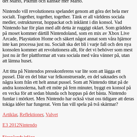
det Mario, Pikmin och kanske mer Mario.
Nintendo vill revolutionera spelandet genom att göra det hela mer
socialt. Together, together, together. Tänk er all världens sociala
medier, ostrukturerat, hoppackat och inklämt i din konsol. Vad
Nintendo har för plan med allt detta är ruggigt oklart. Som grädden
på moset kommer därtill Nintendoland, som en mix av Xbox Live
Arcade, Playstation Home och säkert något annat som våra hjärnor
inte kan processa just nu. Socialt ska det bli i varje fall och den nya
konsolen kommer att revolutionera allt, för det vi behöver som mest
just nu är fler plattformar att vara sociala med våra vänner på, utan
att lämna huset.
Att titta på Nintendos presskonferens var lite som att lägga ett
pussel. Där en del bitar var felkonstruerade, en del saknades och
några kom från ett helt annat pussel. Som att Nintendo tittat på de
andra konsolerna, haft ett möte på fem minuter, byggt en konsol på
en vecka för att sedan blunda och hoppas på det bästa. Nintendo
fumlar i mörkret. Men Nintendo har också visat oss tidigare att deras
tokiga idéer har fungerat. Vem fan vill spela på två skärmar?
Artiklar
,
Reflektioner
,
Valvet
E3 2012
Nintendo
Föregående inlägg