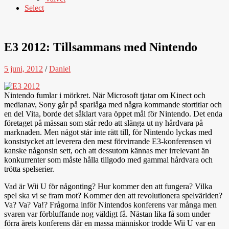
Select
E3 2012: Tillsammans med Nintendo
5 juni, 2012
/
Daniel
Nintendo fumlar i mörkret. När Microsoft tjatar om Kinect och
medianav, Sony går på sparlåga med några kommande stortitlar och
en del Vita, borde det såklart vara öppet mål för Nintendo. Det enda
företaget på mässan som står redo att slänga ut ny hårdvara på
marknaden. Men något står inte rätt till, för Nintendo lyckas med
konststycket att leverera den mest förvirrande E3-konferensen vi
kanske någonsin sett, och att dessutom kännas mer irrelevant än
konkurrenter som måste hålla tillgodo med gammal hårdvara och
trötta spelserier.
Vad är Wii U för någonting? Hur kommer den att fungera? Vilka
spel ska vi se fram mot? Kommer den att revolutionera spelvärlden?
Va? Va? Va!? Frågorna inför Nintendos konferens var många men
svaren var förbluffande nog väldigt få. Nästan lika få som under
förra årets konferens där en massa människor trodde Wii U var en