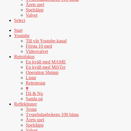
Årets spel
Spelsläpp
Valvet
Select
Start
Youtube
Till vår Youtube-kanal
Första 10 med
Videovalvet
Retrofokus
En kväll med MAME
En kväll med MiSTer
Operation Shmup
Listat
Retrotestat
♥
Då & Nu
Samla på
Reflektioner
Testat
Tvspelsdagbokens 100 bästa
Årets spel
Spelsläpp
Valvet