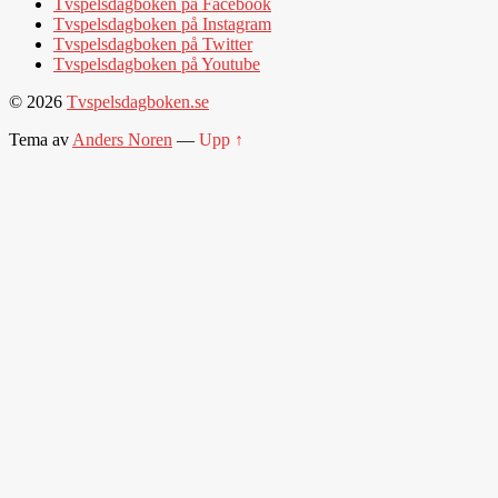
Tvspelsdagboken på Facebook
Tvspelsdagboken på Instagram
Tvspelsdagboken på Twitter
Tvspelsdagboken på Youtube
© 2026
Tvspelsdagboken.se
Tema av
Anders Noren
—
Upp ↑