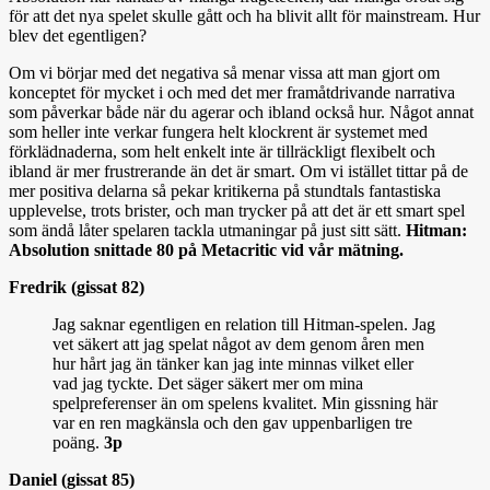
för att det nya spelet skulle gått och ha blivit allt för mainstream. Hur
blev det egentligen?
Om vi börjar med det negativa så menar vissa att man gjort om
konceptet för mycket i och med det mer framåtdrivande narrativa
som påverkar både när du agerar och ibland också hur. Något annat
som heller inte verkar fungera helt klockrent är systemet med
förklädnaderna, som helt enkelt inte är tillräckligt flexibelt och
ibland är mer frustrerande än det är smart. Om vi istället tittar på de
mer positiva delarna så pekar kritikerna på stundtals fantastiska
upplevelse, trots brister, och man trycker på att det är ett smart spel
som ändå låter spelaren tackla utmaningar på just sitt sätt.
Hitman:
Absolution snittade 80 på Metacritic vid vår mätning.
Fredrik (gissat 82)
Jag saknar egentligen en relation till Hitman-spelen. Jag
vet säkert att jag spelat något av dem genom åren men
hur hårt jag än tänker kan jag inte minnas vilket eller
vad jag tyckte. Det säger säkert mer om mina
spelpreferenser än om spelens kvalitet. Min gissning här
var en ren magkänsla och den gav uppenbarligen tre
poäng.
3p
Daniel (gissat 85)