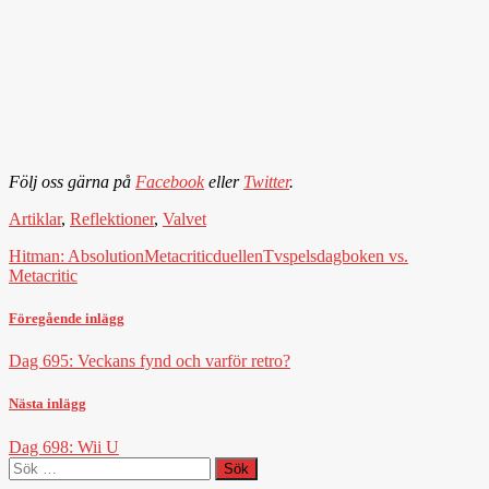
Följ oss gärna på
Facebook
eller
Twitter
.
Artiklar
,
Reflektioner
,
Valvet
Hitman: Absolution
Metacriticduellen
Tvspelsdagboken vs.
Metacritic
Föregående inlägg
Dag 695: Veckans fynd och varför retro?
Nästa inlägg
Dag 698: Wii U
Sök
efter: