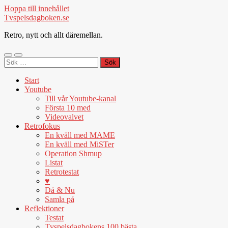
Hoppa till innehållet
Tvspelsdagboken.se
Retro, nytt och allt däremellan.
Slå
Slå
Sök
på/av
på/av
efter:
mobilmeny
sökfält
Start
Youtube
Till vår Youtube-kanal
Första 10 med
Videovalvet
Retrofokus
En kväll med MAME
En kväll med MiSTer
Operation Shmup
Listat
Retrotestat
♥
Då & Nu
Samla på
Reflektioner
Testat
Tvspelsdagbokens 100 bästa