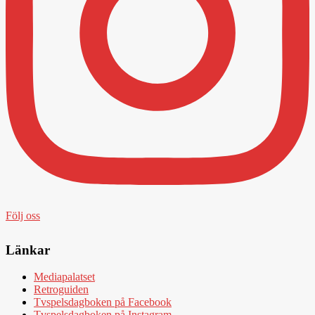
Följ oss
Länkar
Mediapalatset
Retroguiden
Tvspelsdagboken på Facebook
Tvspelsdagboken på Instagram