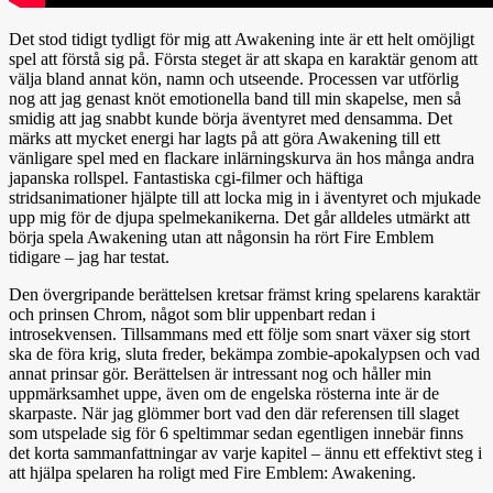
Det stod tidigt tydligt för mig att Awakening inte är ett helt omöjligt
spel att förstå sig på. Första steget är att skapa en karaktär genom att
välja bland annat kön, namn och utseende. Processen var utförlig
nog att jag genast knöt emotionella band till min skapelse, men så
smidig att jag snabbt kunde börja äventyret med densamma. Det
märks att mycket energi har lagts på att göra Awakening till ett
vänligare spel med en flackare inlärningskurva än hos många andra
japanska rollspel. Fantastiska cgi-filmer och häftiga
stridsanimationer hjälpte till att locka mig in i äventyret och mjukade
upp mig för de djupa spelmekanikerna. Det går alldeles utmärkt att
börja spela Awakening utan att någonsin ha rört Fire Emblem
tidigare – jag har testat.
Den övergripande berättelsen kretsar främst kring spelarens karaktär
och prinsen Chrom, något som blir uppenbart redan i
introsekvensen. Tillsammans med ett följe som snart växer sig stort
ska de föra krig, sluta freder, bekämpa zombie-apokalypsen och vad
annat prinsar gör. Berättelsen är intressant nog och håller min
uppmärksamhet uppe, även om de engelska rösterna inte är de
skarpaste. När jag glömmer bort vad den där referensen till slaget
som utspelade sig för 6 speltimmar sedan egentligen innebär finns
det korta sammanfattningar av varje kapitel – ännu ett effektivt steg i
att hjälpa spelaren ha roligt med Fire Emblem: Awakening.