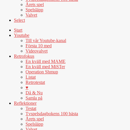
Årets spel
Spelsläpp
Valvet
Select
Start
Youtube
Till vår Youtube-kanal
Första 10 med
Videovalvet
Retrofokus
En kväll med MAME
En kväll med MiSTer
Operation Shmup
Listat
Retrotestat
♥
Då & Nu
Samla på
Reflektioner
Testat
Tvspelsdagbokens 100 bästa
Årets spel
Spelsläpp
Valvet