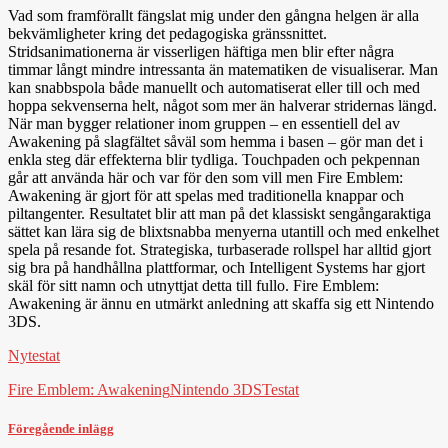
Vad som framförallt fängslat mig under den gångna helgen är alla
bekvämligheter kring det pedagogiska gränssnittet.
Stridsanimationerna är visserligen häftiga men blir efter några
timmar långt mindre intressanta än matematiken de visualiserar. Man
kan snabbspola både manuellt och automatiserat eller till och med
hoppa sekvenserna helt, något som mer än halverar stridernas längd.
När man bygger relationer inom gruppen – en essentiell del av
Awakening på slagfältet såväl som hemma i basen – gör man det i
enkla steg där effekterna blir tydliga. Touchpaden och pekpennan
går att använda här och var för den som vill men Fire Emblem:
Awakening är gjort för att spelas med traditionella knappar och
piltangenter. Resultatet blir att man på det klassiskt sengångaraktiga
sättet kan lära sig de blixtsnabba menyerna utantill och med enkelhet
spela på resande fot. Strategiska, turbaserade rollspel har alltid gjort
sig bra på handhållna plattformar, och Intelligent Systems har gjort
skäl för sitt namn och utnyttjat detta till fullo. Fire Emblem:
Awakening är ännu en utmärkt anledning att skaffa sig ett Nintendo
3DS.
Nytestat
Fire Emblem: Awakening
Nintendo 3DS
Testat
Föregående inlägg