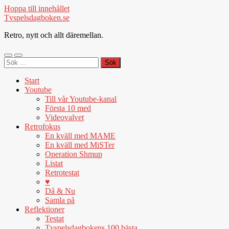
Hoppa till innehållet
Tvspelsdagboken.se
Retro, nytt och allt däremellan.
Slå
Slå
Sök
på/av
på/av
efter:
mobilmeny
sökfält
Start
Youtube
Till vår Youtube-kanal
Första 10 med
Videovalvet
Retrofokus
En kväll med MAME
En kväll med MiSTer
Operation Shmup
Listat
Retrotestat
♥
Då & Nu
Samla på
Reflektioner
Testat
Tvspelsdagbokens 100 bästa