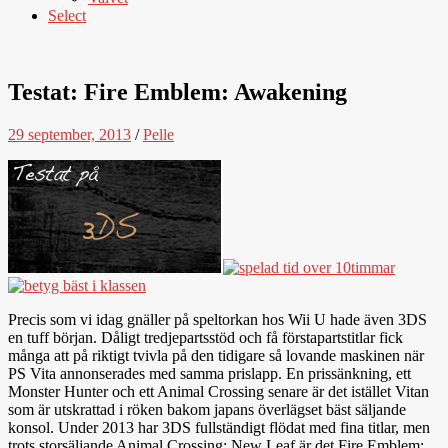
Select
Testat: Fire Emblem: Awakening
29 september, 2013
/
Pelle
Precis som vi idag gnäller på speltorkan hos Wii U hade även 3DS
en tuff början. Dåligt tredjepartsstöd och få förstapartstitlar fick
många att på riktigt tvivla på den tidigare så lovande maskinen när
PS Vita annonserades med samma prislapp. En prissänkning, ett
Monster Hunter och ett Animal Crossing senare är det istället Vitan
som är utskrattad i röken bakom japans överlägset bäst säljande
konsol. Under 2013 har 3DS fullständigt flödat med fina titlar, men
trots storsäljande Animal Crossing: New Leaf är det Fire Emblem: