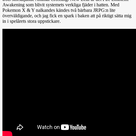
Awakening som blivit systemets verkliga fjäder i hatten. Med
Pokemon X & Y nalkandes kändes två bärbara JRPG:n lite
överväldigande, och jag fick en spark i baken att på riktigt sätta mig
in i spelårets stora uppstickare.