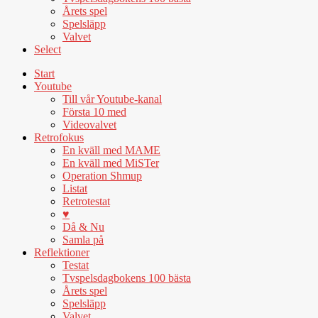
Årets spel
Spelsläpp
Valvet
Select
Start
Youtube
Till vår Youtube-kanal
Första 10 med
Videovalvet
Retrofokus
En kväll med MAME
En kväll med MiSTer
Operation Shmup
Listat
Retrotestat
♥
Då & Nu
Samla på
Reflektioner
Testat
Tvspelsdagbokens 100 bästa
Årets spel
Spelsläpp
Valvet