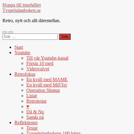
Hoppa till innehållet
Tvspelsdagboken.se
Retro, nytt och allt däremellan.
Slå
Slå
Sök
på/av
på/av
efter:
mobilmeny
sökfält
Start
Youtube
Till vår Youtube-kanal
Första 10 med
Videovalvet
Retrofokus
En kväll med MAME
En kväll med MiSTer
Operation Shmup
Listat
Retrotestat
♥
Då & Nu
Samla på
Reflektioner
Testat
Tvspelsdagbokens 100 bästa