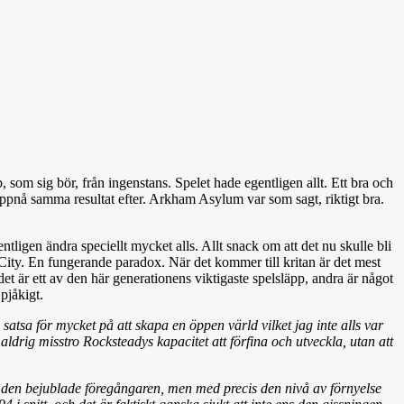
som sig bör, från ingenstans. Spelet hade egentligen allt. Ett bra och
uppnå samma resultat efter. Arkham Asylum var som sagt, riktigt bra.
ntligen ändra speciellt mycket alls. Allt snack om att det nu skulle bli
 City. En fungerande paradox. När det kommer till kritan är det mest
et är ett av den här generationens viktigaste spelsläpp, andra är något
pjåkigt.
atsa för mycket på att skapa en öppen värld vilket jag inte alls var
ldrig misstro Rocksteadys kapacitet att förfina och utveckla, utan att
m den bejublade föregångaren, men med precis den nivå av förnyelse