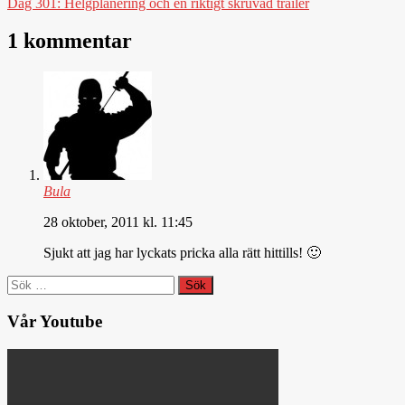
Dag 301: Helgplanering och en riktigt skruvad trailer
1 kommentar
Bula
28 oktober, 2011 kl. 11:45
Sjukt att jag har lyckats pricka alla rätt hittills! 🙂
Sök
efter:
Vår Youtube