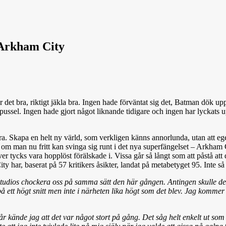
 Arkham City
t bra, riktigt jäkla bra. Ingen hade förväntat sig det, Batman dök upp, 
 pussel. Ingen hade gjort något liknande tidigare och ingen har lyckats 
dra. Skapa en helt ny värld, som verkligen känns annorlunda, utan att ege
en om man nu fritt kan svinga sig runt i det nya superfängelset – Arkham
tycks vara hopplöst förälskade i. Vissa går så långt som att påstå att d
 har, baserat på 57 kritikers åsikter, landat på metabetyget 95. Inte så 
tudios chockera oss på samma sätt den här gången. Antingen skulle de s
 ett högt snitt men inte i närheten lika högt som det blev. Jag kommer a
r kände jag att det var något stort på gång. Det såg helt enkelt ut so