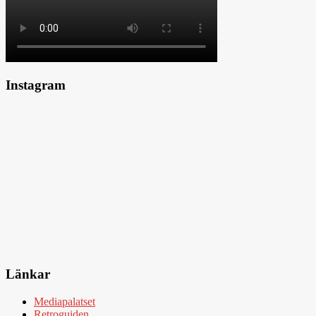
Instagram
Länkar
Mediapalatset
Retroguiden