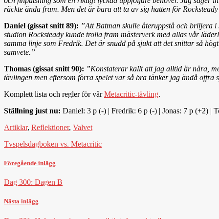
och finputsning som en riktigt lyckad uppföljare behöver. Jag säger inte 
räckte ända fram. Men det är bara att ta av sig hatten för Rocksteady o
Daniel (gissat snitt 89):
”Att Batman skulle återuppstå och briljera 
studion Rocksteady kunde trolla fram mästerverk med allas vår läderla
samma linje som Fredrik. Det är snudd på sjukt att det snittar så hö
samvete.”
Thomas (gissat snitt 90):
”Konstaterar kallt att jag alltid är nära, 
tävlingen men eftersom förra spelet var så bra tänker jag ändå offr
Komplett lista och regler för vår
Metacritic-tävling
.
Ställning just nu:
Daniel: 3 p (-) | Fredrik: 6 p (-) | Jonas: 7 p (+2) | 
Artiklar
,
Reflektioner
,
Valvet
Tvspelsdagboken vs. Metacritic
Föregående inlägg
Dag 300: Dagen B
Nästa inlägg