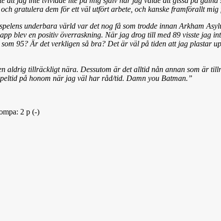
att jag inte tvivlade lite på mig själv när jag valde att gissa på galna 9
ch gratulera dem för ett väl utfört arbete, och kanske framförallt mig f
i spelens underbara värld var det nog få som trodde innan Arkham Asyl
pp blev en positiv överraskning. När jag drog till med 89 visste jag int
gt som 95? Är det verkligen så bra? Det är väl på tiden att jag plasta
men aldrig tillräckligt nära. Dessutom är det alltid nån annan som är til
a speltid på honom när jag väl har råd/tid. Damn you Batman.”
Tompa: 2 p (-)