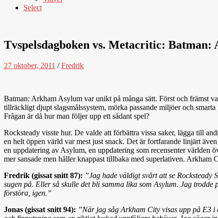
Select
Tvspelsdagboken vs. Metacritic: Batman:
27 oktober, 2011
/
Fredrik
Batman: Arkham Asylum var unikt på många sätt. Först och främst var de
tillräckligt djupt slagsmålssystem, mörka passande miljöer och smarta
Frågan är då hur man följer upp ett sådant spel?
Rocksteady visste hur. De valde att förbättra vissa saker, lägga till an
en helt öppen värld var mest just snack. Det är fortfarande linjärt äv
en uppdatering av Asylum, en uppdatering som recensenter världen över 
mer sansade men håller knappast tillbaka med superlativen. Arkham City
Fredrik (gissat snitt 87):
”Jag hade väldigt svårt att se Rocksteady S
sugen på. Eller så skulle det bli samma lika som Asylum. Jag trodde på
förstöra, igen.”
Jonas (gissat snitt 94):
”När jag såg Arkham City visas upp på E3 i å