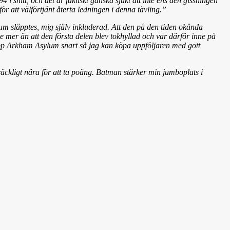
4 i snitt, och det är faktiskt ganska sjukt att inte ens den gissningen
ör att välförtjänt återta ledningen i denna tävling.”
um släpptes, mig själv inkluderad. Att den på den tiden okända
e mer än att den första delen blev tokhyllad och var därför inne på
r upp Arkham Asylum snart så jag kan köpa uppföljaren med gott
lräckligt nära för att ta poäng. Batman stärker min jumboplats i