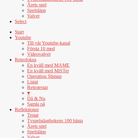
Årets spel
Spelsläpp
Valvet
Select
Start
Youtube
Till vår Youtube-kanal
Första 10 med
Videovalvet
Retrofokus
En kväll med MAME
En kväll med MiSTer
Operation Shmup
Listat
Retrotestat
♥
Då & Nu
Samla på
Reflektioner
Testat
Tvspelsdagbokens 100 bästa
Årets spel
Spelsläpp
Valvet