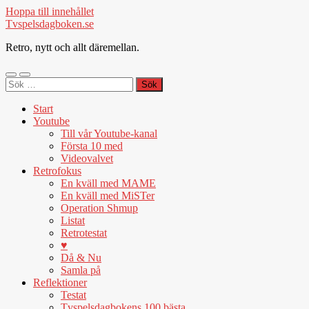
Hoppa till innehållet
Tvspelsdagboken.se
Retro, nytt och allt däremellan.
Slå
Slå
Sök
på/av
på/av
efter:
mobilmeny
sökfält
Start
Youtube
Till vår Youtube-kanal
Första 10 med
Videovalvet
Retrofokus
En kväll med MAME
En kväll med MiSTer
Operation Shmup
Listat
Retrotestat
♥
Då & Nu
Samla på
Reflektioner
Testat
Tvspelsdagbokens 100 bästa