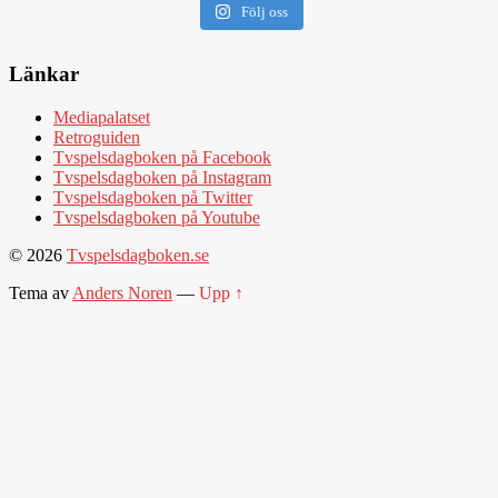
Följ oss
Länkar
Mediapalatset
Retroguiden
Tvspelsdagboken på Facebook
Tvspelsdagboken på Instagram
Tvspelsdagboken på Twitter
Tvspelsdagboken på Youtube
© 2026
Tvspelsdagboken.se
Tema av
Anders Noren
—
Upp ↑