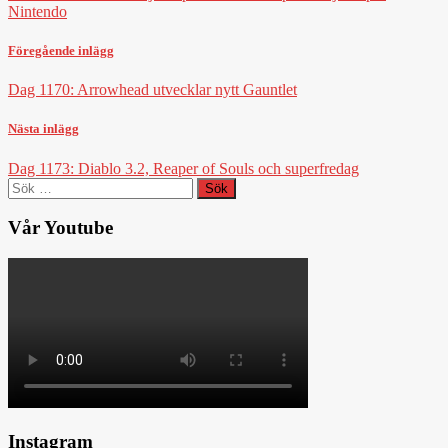
Nintendo
Föregående inlägg
Dag 1170: Arrowhead utvecklar nytt Gauntlet
Nästa inlägg
Dag 1173: Diablo 3.2, Reaper of Souls och superfredag
Sök
efter:
Vår Youtube
Instagram