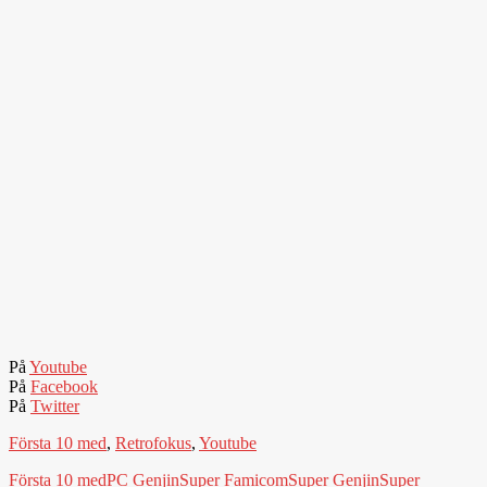
På
Youtube
På
Facebook
På
Twitter
Första 10 med
,
Retrofokus
,
Youtube
Första 10 med
PC Genjin
Super Famicom
Super Genjin
Super