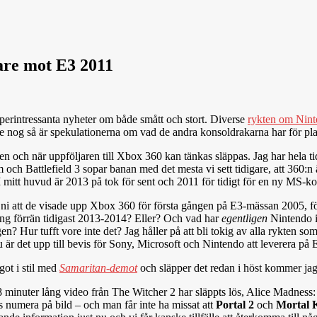
are mot E3 2011
perintressanta nyheter om både smått och stort. Diverse
rykten om Nint
a vore nog så är spekulationerna om vad de andra konsoldrakarna har för pla
en och när uppföljaren till Xbox 360 kan tänkas släppas. Jag har hela ti
im och Battlefield 3 sopar banan med det mesta vi sett tidigare, att 360
itt huvud är 2013 på tok för sent och 2011 för tidigt för en ny MS-kons
 ni att de visade upp Xbox 360 för första gången på E3-mässan 2005, f
ång förrän tidigast 2013-2014? Eller? Och vad har
egentligen
Nintendo 
 Hur tufft vore inte det? Jag håller på att bli tokig av alla rykten so
Nu är det upp till bevis för Sony, Microsoft och Nintendo att leverera 
got i stil med
Samaritan-demot
och släpper det redan i höst kommer jag 
n 38 minuter lång video från The Witcher 2 har släppts lös, Alice Madnes
 numera på bild – och man får inte ha missat att
Portal 2
och
Mortal 