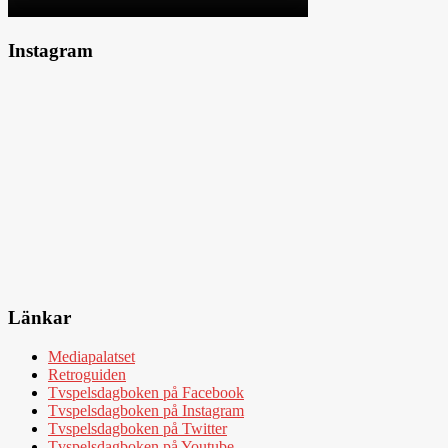
Instagram
Länkar
Mediapalatset
Retroguiden
Tvspelsdagboken på Facebook
Tvspelsdagboken på Instagram
Tvspelsdagboken på Twitter
Tvspelsdagboken på Youtube