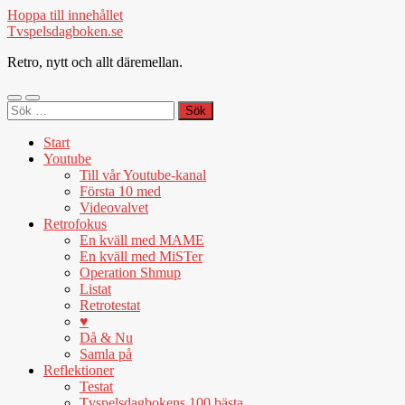
Hoppa till innehållet
Tvspelsdagboken.se
Retro, nytt och allt däremellan.
Slå
Slå
Sök
på/av
på/av
efter:
mobilmeny
sökfält
Start
Youtube
Till vår Youtube-kanal
Första 10 med
Videovalvet
Retrofokus
En kväll med MAME
En kväll med MiSTer
Operation Shmup
Listat
Retrotestat
♥
Då & Nu
Samla på
Reflektioner
Testat
Tvspelsdagbokens 100 bästa