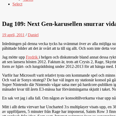
Select
Dag 109: Next Gen-karusellen snurrar vid
19 april, 2011
/
Daniel
Inledningen på denna vecka tycks ha svämmat över av alla möjliga su
påhittade bilder att det är svårt att ta till sig allt. Och som inte dett
Jag mötte upp
Fredrik
i helgen och diskuterade bland annat dessa rykt
att sen lansera hösten 2012. Faktum är, trots att Crysis 2, Rage, Skyr
form av hjärt- och lungräddning under 2012-2013 för att hänga med. I m
Varför har Microsoft varit relativt tysta om kommande spel och minns
Och vad är Sonys strategi? De har väl ingen ny stationär konsol på g
Super Nintendo där Nintendo vågar satsa mer på hardcore-publiken igen?
månader kvar till årets E3-mässa har förväntningarna skjutit i taket. 
En sak vet jag i alla fall. Om någon av konsoltillverkarna visar upp nå
Mitt i allt detta virrvarr har Uncharted 3:s multiplayer visats upp, e
av uppföljaren, 5 minuter från Rage har imponerat, Saints Row 3 finns