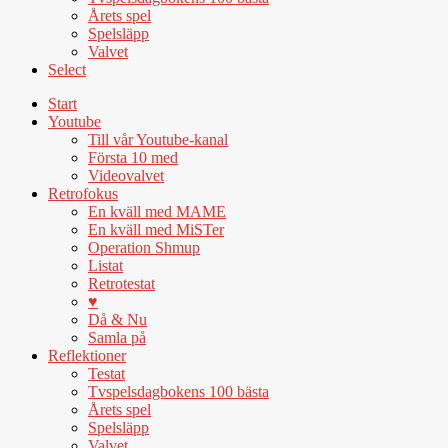
Årets spel
Spelsläpp
Valvet
Select
Start
Youtube
Till vår Youtube-kanal
Första 10 med
Videovalvet
Retrofokus
En kväll med MAME
En kväll med MiSTer
Operation Shmup
Listat
Retrotestat
♥
Då & Nu
Samla på
Reflektioner
Testat
Tvspelsdagbokens 100 bästa
Årets spel
Spelsläpp
Valvet