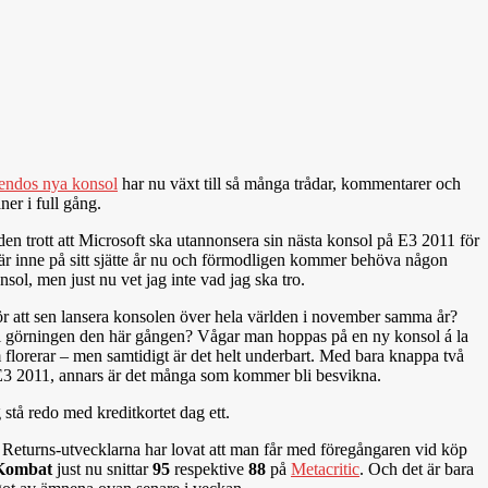
endos nya konsol
har nu växt till så många trådar, kommentarer och
ner i full gång.
den trott att Microsoft ska utannonsera sin nästa konsol på E3 2011 för
:n är inne på sitt sjätte år nu och förmodligen kommer behöva någon
ol, men just nu vet jag inte vad jag ska tro.
ör att sen lansera konsolen över hela världen i november samma år?
i görningen den här gången? Vågar man hoppas på en ny konsol á la
m florerar – men samtidigt är det helt underbart. Med bara knappa två
på E3 2011, annars är det många som kommer bli besvikna.
stå redo med kreditkortet dag ett.
s: Returns-utvecklarna har lovat att man får med föregångaren vid köp
Kombat
just nu snittar
95
respektive
88
på
Metacritic
. Och det är bara