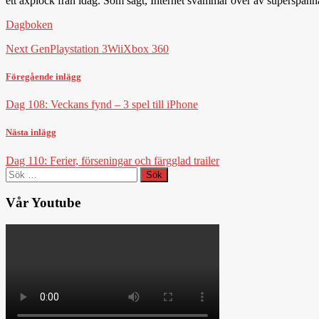
ett axplock från idag. Som sagt, Internet svämmar över av superspänna
Dagboken
Next Gen
Playstation 3
Wii
Xbox 360
Föregående inlägg
Dag 108: Veckans fynd – 3 spel till iPhone
Nästa inlägg
Dag 110: Ferier, förseningar och färgglad trailer
Sök
efter:
Vår Youtube