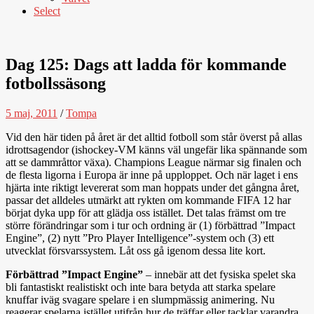
Select
Dag 125: Dags att ladda för kommande
fotbollssäsong
5 maj, 2011
/
Tompa
Vid den här tiden på året är det alltid fotboll som står överst på allas
idrottsagendor (ishockey-VM känns väl ungefär lika spännande som
att se dammråttor växa). Champions League närmar sig finalen och
de flesta ligorna i Europa är inne på upploppet. Och när laget i ens
hjärta inte riktigt levererat som man hoppats under det gångna året,
passar det alldeles utmärkt att rykten om kommande FIFA 12 har
börjat dyka upp för att glädja oss istället. Det talas främst om tre
större förändringar som i tur och ordning är (1) förbättrad ”Impact
Engine”, (2) nytt ”Pro Player Intelligence”-system och (3) ett
utvecklat försvarssystem. Låt oss gå igenom dessa lite kort.
Förbättrad ”Impact Engine”
– innebär att det fysiska spelet ska
bli fantastiskt realistiskt och inte bara betyda att starka spelare
knuffar iväg svagare spelare i en slumpmässig animering. Nu
reagerar spelarna istället utifrån hur de träffar eller tacklar varandra.