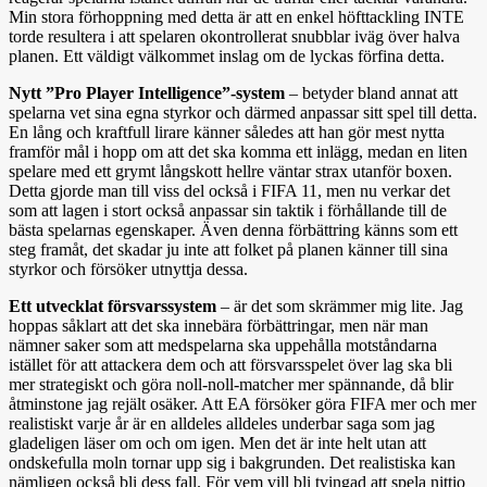
Min stora förhoppning med detta är att en enkel höfttackling INTE
torde resultera i att spelaren okontrollerat snubblar iväg över halva
planen. Ett väldigt välkommet inslag om de lyckas förfina detta.
Nytt ”Pro Player Intelligence”-system
– betyder bland annat att
spelarna vet sina egna styrkor och därmed anpassar sitt spel till detta.
En lång och kraftfull lirare känner således att han gör mest nytta
framför mål i hopp om att det ska komma ett inlägg, medan en liten
spelare med ett grymt långskott hellre väntar strax utanför boxen.
Detta gjorde man till viss del också i FIFA 11, men nu verkar det
som att lagen i stort också anpassar sin taktik i förhållande till de
bästa spelarnas egenskaper. Även denna förbättring känns som ett
steg framåt, det skadar ju inte att folket på planen känner till sina
styrkor och försöker utnyttja dessa.
Ett utvecklat försvarssystem
– är det som skrämmer mig lite. Jag
hoppas såklart att det ska innebära förbättringar, men när man
nämner saker som att medspelarna ska uppehålla motståndarna
istället för att attackera dem och att försvarsspelet över lag ska bli
mer strategiskt och göra noll-noll-matcher mer spännande, då blir
åtminstone jag rejält osäker. Att EA försöker göra FIFA mer och mer
realistiskt varje år är en alldeles alldeles underbar saga som jag
gladeligen läser om och om igen. Men det är inte helt utan att
ondskefulla moln tornar upp sig i bakgrunden. Det realistiska kan
nämligen också bli dess fall. För vem vill bli tvingad att spela nittio