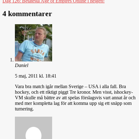
Dag 126: Betatesta Age of Empires Online i helgen!
4 kommentarer
Daniel
5 maj, 2011 kl. 18:41
Vara bra match igår mellan Sverige – USA i alla fall. Bra
hockey, och ett riktigt piggt Tre kronor. Men visst, ishockey-
VM skulle må bättre av att spelas förslagsvis vart annat år och
med mer kompletta lag för att komma upp sig ett snäpp som
turnering.