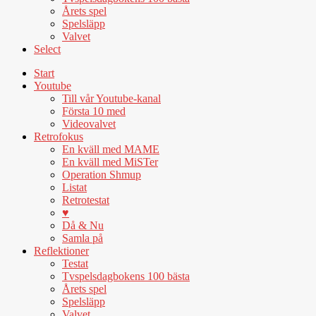
Årets spel
Spelsläpp
Valvet
Select
Start
Youtube
Till vår Youtube-kanal
Första 10 med
Videovalvet
Retrofokus
En kväll med MAME
En kväll med MiSTer
Operation Shmup
Listat
Retrotestat
♥
Då & Nu
Samla på
Reflektioner
Testat
Tvspelsdagbokens 100 bästa
Årets spel
Spelsläpp
Valvet