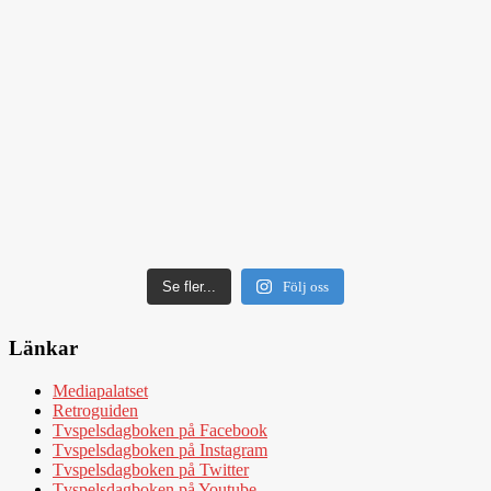
Se fler...
Följ oss
Länkar
Mediapalatset
Retroguiden
Tvspelsdagboken på Facebook
Tvspelsdagboken på Instagram
Tvspelsdagboken på Twitter
Tvspelsdagboken på Youtube