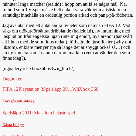
minuter långa matcher (realtid) i hopp om att få se några mål. Nä,
fotboll som TV-spel måste helt enkelt vara väldigt realistiskt men
samtidigt innehålla en ordentlig portion arkad och pang-på-rödbetan.
Jag avslutar med ett antal andra nyheter som nämns i FIFA 12. Vad
sägs om utökat/förbättrat dribblande (halleluja!), ny inramning med
inspiration från engelska ligan (inte mig emot), nya arenor (har svårt
att hinna med de som finns redan), förbättrade ljuseffekter (why not
liksom), enklare menyer (tja så länge det är snyggt också så…) och
en ny kamera som är ännu närmre marken (vem använder den som
finns idag?).
[nggallery id=xbox360ps3wii_fifa12]
Dagboken
FIFA 12
Playstation 3
Spelsläpp 2011
Wii
Xbox 360
Föregående inlägg
Spelsläpp 2011: Majs fem hetaste spel
Nästa inlägg