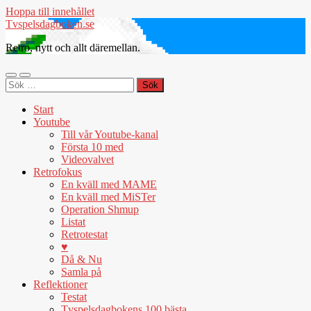
Hoppa till innehållet
Tvspelsdagboken.se
Retro, nytt och allt däremellan.
Slå
Slå
Sök
på/av
på/av
efter:
mobilmeny
sökfält
Start
Youtube
Till vår Youtube-kanal
Första 10 med
Videovalvet
Retrofokus
En kväll med MAME
En kväll med MiSTer
Operation Shmup
Listat
Retrotestat
♥
Då & Nu
Samla på
Reflektioner
Testat
Tvspelsdagbokens 100 bästa