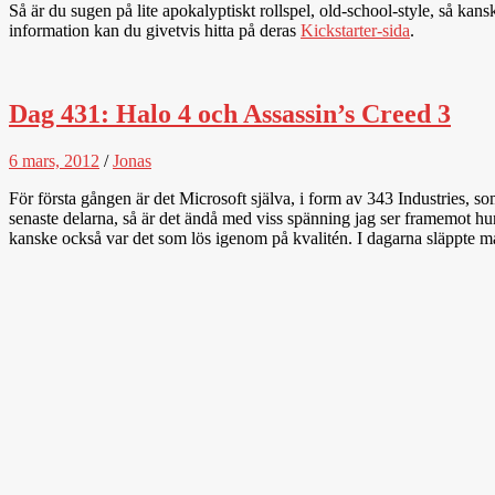
Så är du sugen på lite apokalyptiskt rollspel, old-school-style, så kan
information kan du givetvis hitta på deras
Kickstarter-sida
.
Dag 431: Halo 4 och Assassin’s Creed 3
6 mars, 2012
/
Jonas
För första gången är det Microsoft själva, i form av 343 Industries, so
senaste delarna, så är det ändå med viss spänning jag ser framemot hur 
kanske också var det som lös igenom på kvalitén. I dagarna släppte man 