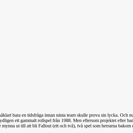
såklart bara en tidsfråga innan nästa team skulle prova sin lycka. Och n
Tydligen ett gammalt rollspel från 1988. Men eftersom projektet efter ba
e mynna ut till att bli Fallout (ett och två), två spel som herrarna bakom 