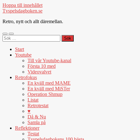
Hoppa till innehållet
Tvspelsdagboken.se
Retro, nytt och allt däremellan.
Slå
Slå
Sök
på/av
på/av
efter:
mobilmeny
sökfält
Start
Youtube
Till vår Youtube-kanal
Första 10 med
Videovalvet
Retrofokus
En kväll med MAME
En kväll med MiSTer
Operation Shmup
Listat
Retrotestat
♥
Då & Nu
Samla på
Reflektioner
Testat
Tvspelsdagbokens 100 bästa