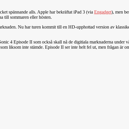
ycket spännande alls. Apple har bekräftat iPad 3 (via
Engadget
), men be
na till sommaren eller hösten.
 marknaden. Nu har turen kommit till en HD-upphottad version av klas
å Sonic 4 Episode II som också skall nå de digitiala marknaderna under v
om liksom inte stämde. Episode II ser inte helt fel ut, men frågan är o