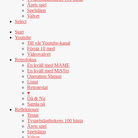
Årets spel
Spelsläpp
Valvet
Select
Start
Youtube
Till vår Youtube-kanal
Första 10 med
Videovalvet
Retrofokus
En kväll med MAME
En kväll med MiSTer
Operation Shmup
Listat
Retrotestat
♥
Då & Nu
Samla på
Reflektioner
Testat
Tvspelsdagbokens 100 bästa
Årets spel
Spelsläpp
Valvet