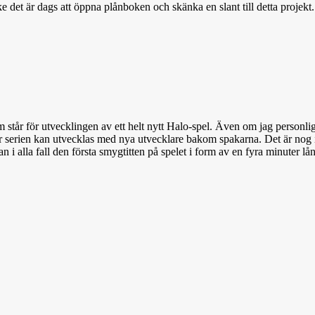
ske det är dags att öppna plånboken och skänka en slant till detta proje
m står för utvecklingen av ett helt nytt Halo-spel. Även om jag personlig
serien kan utvecklas med nya utvecklare bakom spakarna. Det är nog inte o
i alla fall den första smygtitten på spelet i form av en fyra minuter lån