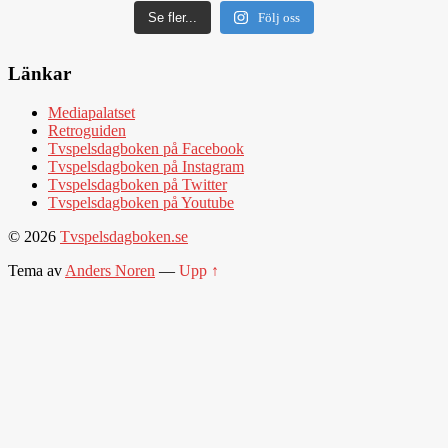
Se fler...
Följ oss
Länkar
Mediapalatset
Retroguiden
Tvspelsdagboken på Facebook
Tvspelsdagboken på Instagram
Tvspelsdagboken på Twitter
Tvspelsdagboken på Youtube
© 2026
Tvspelsdagboken.se
Tema av
Anders Noren
—
Upp ↑