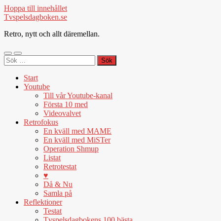
Hoppa till innehållet
Tvspelsdagboken.se
Retro, nytt och allt däremellan.
Slå
Slå
Sök
på/av
på/av
efter:
mobilmeny
sökfält
Start
Youtube
Till vår Youtube-kanal
Första 10 med
Videovalvet
Retrofokus
En kväll med MAME
En kväll med MiSTer
Operation Shmup
Listat
Retrotestat
♥
Då & Nu
Samla på
Reflektioner
Testat
Tvspelsdagbokens 100 bästa