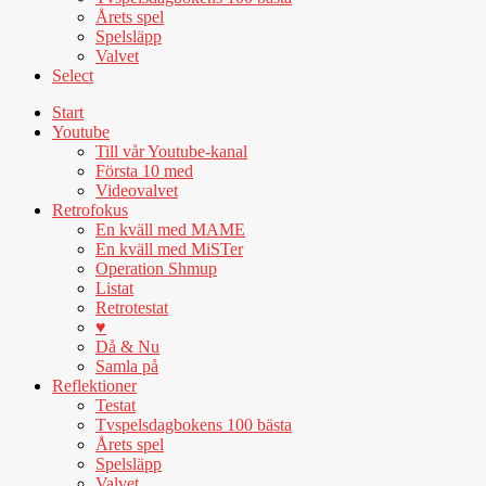
Årets spel
Spelsläpp
Valvet
Select
Start
Youtube
Till vår Youtube-kanal
Första 10 med
Videovalvet
Retrofokus
En kväll med MAME
En kväll med MiSTer
Operation Shmup
Listat
Retrotestat
♥
Då & Nu
Samla på
Reflektioner
Testat
Tvspelsdagbokens 100 bästa
Årets spel
Spelsläpp
Valvet